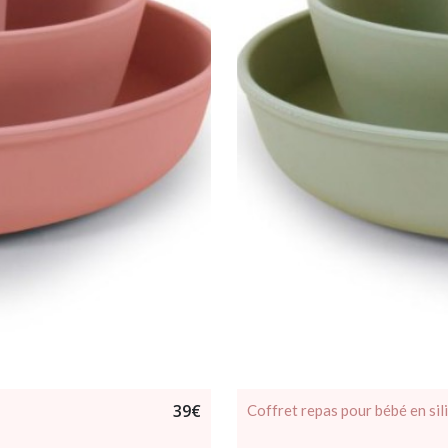
39
€
Coffret repas pour bébé en sili