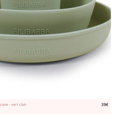
39
€
cone - vert clair