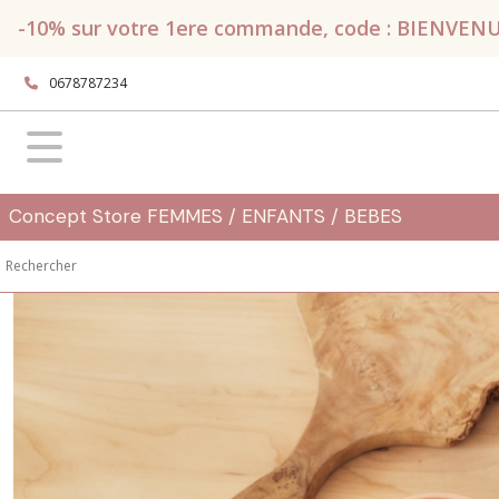
Fermer
-10% sur votre 1ere commande, code : BIENVENUE, 
0678787234
FILTRES
Tous
les
produits
Naissance
Concept Store FEMMES / ENFANTS / BEBES
-
Bébé
A
table
Assiettes
(12)
Bavoirs
(29)