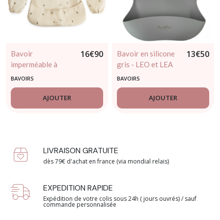
16
€
90
13
€
50
Bavoir
Bavoir en silicone
imperméable à
gris - LEO et LEA
manches longues
BAVOIRS
BAVOIRS
Abeilles – Mushie
AJOUTER
AJOUTER
LIVRAISON GRATUITE
dès 79€ d'achat en france (via mondial relais)
EXPEDITION RAPIDE
Expédition de votre colis sous 24h ( jours ouvrés) / sauf
commande personnalisée