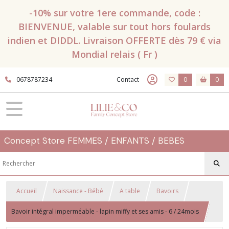
-10% sur votre 1ere commande, code :
BIENVENUE, valable sur tout hors foulards
indien et DIDDL. Livraison OFFERTE dès 79 € via
Mondial relais ( Fr )
0678787234
Contact
0
0
Concept Store FEMMES / ENFANTS / BEBES
Accueil
Naissance - Bébé
A table
Bavoirs
Bavoir intégral imperméable - lapin miffy et ses amis - 6 / 24mois