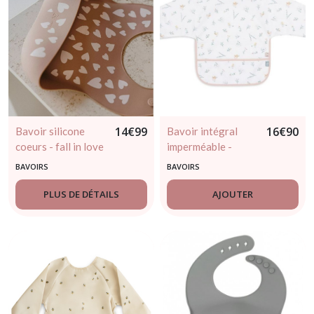
14
€
99
16
€
90
Bavoir silicone
Bavoir intégral
coeurs - fall in love
imperméable -
- Zakuw
Lovely birds - 6 /
BAVOIRS
BAVOIRS
24mois
PLUS DE DÉTAILS
AJOUTER