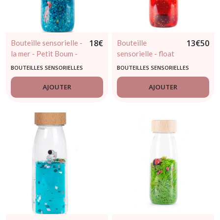
18
€
13
€
50
Bouteille sensorielle -
Bouteille
la mer - Petit Boum -
sensorielle - float
dès 3 mois
rouge/orangé -
BOUTEILLES SENSORIELLES
BOUTEILLES SENSORIELLES
Petit Boum - dès
3mois
AJOUTER
AJOUTER