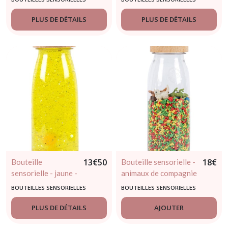
Boum - dès 3 mois
mois
PLUS DE DÉTAILS
PLUS DE DÉTAILS
13
€
50
18
€
Bouteille
Bouteille sensorielle -
sensorielle - jaune -
animaux de compagnie
Petit Boum - dès 3
- Petit Boum - dès 3
BOUTEILLES SENSORIELLES
BOUTEILLES SENSORIELLES
mois
mois
PLUS DE DÉTAILS
AJOUTER