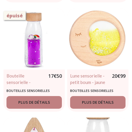
épuisé
17
€
50
20
€
99
Bouteille
Lune sensorielle -
sensorielle -
petit boum - jaune
rainbow - Petit
BOUTEILLES SENSORIELLES
BOUTEILLES SENSORIELLES
Boum - dès 3 mois
PLUS DE DÉTAILS
PLUS DE DÉTAILS