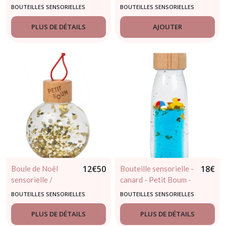
de Noël - Petit
et couronne de
BOUTEILLES SENSORIELLES
BOUTEILLES SENSORIELLES
Boum - dès 3 mois -
Noël - Petit Boum -
édition limité
dès 3 mois - édition
PLUS DE DÉTAILS
AJOUTER
limité
12
€
50
18
€
Boule de Noël
Bouteille sensorielle -
sensorielle /
canard - Petit Boum -
pailettes - Petit
dès 3 mois
BOUTEILLES SENSORIELLES
BOUTEILLES SENSORIELLES
Boum - dès 3 mois -
édition limité
PLUS DE DÉTAILS
PLUS DE DÉTAILS