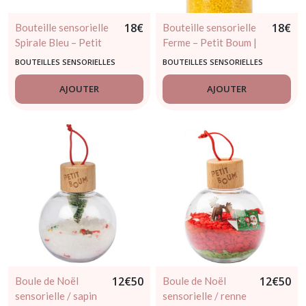
18
€
18
€
Bouteille sensorielle
Bouteille sensorielle
Spirale Bleu – Petit
Ferme – Petit Boum |
Boum | Jouet d’éveil
Éveil bébé dès 3 mois
BOUTEILLES SENSORIELLES
BOUTEILLES SENSORIELLES
visuel
AJOUTER
AJOUTER
12
€
50
12
€
50
Boule de Noël
Boule de Noël
sensorielle / sapin
sensorielle / renne