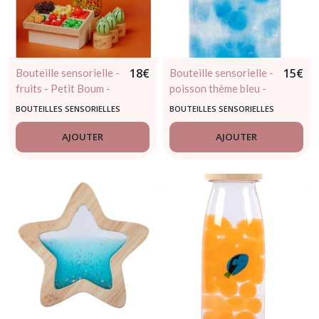
18
€
15
€
Bouteille sensorielle -
Bouteille sensorielle -
fruits - Petit Boum -
poisson thème bleu -
dès 3 mois
Petit Boum - dès 3
BOUTEILLES SENSORIELLES
BOUTEILLES SENSORIELLES
mois
AJOUTER
AJOUTER