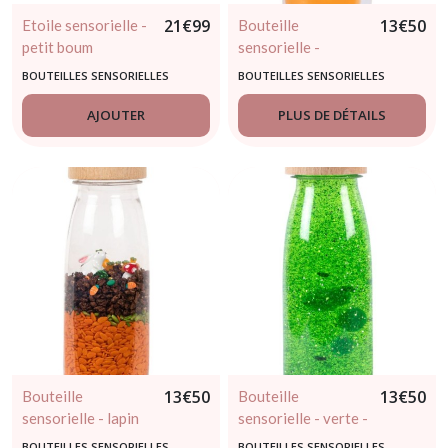
21
€
99
13
€
50
Etoile sensorielle -
Bouteille
petit boum
sensorielle -
poisson - Petit
BOUTEILLES SENSORIELLES
BOUTEILLES SENSORIELLES
Boum - dès 3mois
AJOUTER
PLUS DE DÉTAILS
13
€
50
13
€
50
Bouteille
Bouteille
sensorielle - lapin
sensorielle - verte -
de pâques - Petit
Petit Boum - dès 3
BOUTEILLES SENSORIELLES
BOUTEILLES SENSORIELLES