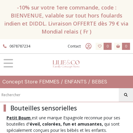
Fermer
-10% sur votre 1ere commande, code :
BIENVENUE, valable sur tout hors foulards
indien et DIDDL. Livraison OFFERTE dès 79 € via
FILTRES
Mondial relais ( Fr )
Tous
les
0678787234
Contact
0
0
produits
Naissance
-
Bébé
S'éveiller
et
Concept Store FEMMES / ENFANTS / BEBES
Jouer
Bouteilles
Bouteilles sensorielles
sensorielles
(33)
Petit Boum
est une marque Espagnole reconnue pour ses
bouteilles d
'éveil, colorées, fun et amusantes,
qui sont
spécialement conçues pour les bébés et les enfants.
1er