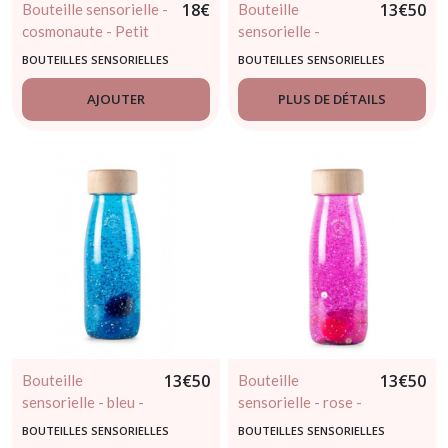
18
€
13
€
50
Bouteille sensorielle -
Bouteille
cosmonaute - Petit
sensorielle -
Boum - dès 3 mois
coccinelle - Petit
BOUTEILLES SENSORIELLES
BOUTEILLES SENSORIELLES
Boum - dès 3mois
AJOUTER
PLUS DE DÉTAILS
13
€
50
13
€
50
Bouteille
Bouteille
sensorielle - bleu -
sensorielle - rose -
Petit Boum - dès
Petit Boum - dès
BOUTEILLES SENSORIELLES
BOUTEILLES SENSORIELLES
3mois
3mois