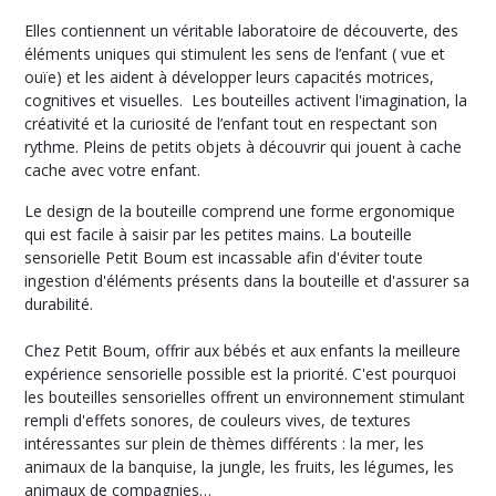
jeux
Elles contiennent un véritable laboratoire de découverte, des
d'éveil
(66)
éléments uniques qui stimulent les sens de l’enfant ( vue et
ouïe) et les aident à développer leurs capacités motrices,
cognitives et visuelles. Les bouteilles activent l'imagination, la
créativité et la curiosité de l’enfant tout en respectant son
Afficher
rythme. Pleins de petits objets à découvrir qui jouent à cache
les
cache avec votre enfant.
résultats
Le design de la bouteille comprend une forme ergonomique
qui est facile à saisir par les petites mains. La bouteille
sensorielle Petit Boum est incassable afin d'éviter toute
ingestion d'éléments présents dans la bouteille et d'assurer sa
durabilité.
Chez Petit Boum, offrir aux bébés et aux enfants la meilleure
expérience sensorielle possible est la priorité. C'est pourquoi
les bouteilles sensorielles offrent un environnement stimulant
rempli d'effets sonores, de couleurs vives, de textures
intéressantes sur plein de thèmes différents : la mer, les
animaux de la banquise, la jungle, les fruits, les légumes, les
animaux de compagnies…