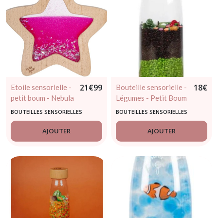
21
€
99
18
€
Etoile sensorielle -
Bouteille sensorielle -
petit boum - Nebula
Légumes - Petit Boum
rose
- dès 3 mois
BOUTEILLES SENSORIELLES
BOUTEILLES SENSORIELLES
AJOUTER
AJOUTER