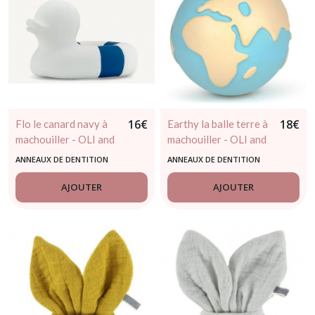
16
€
18
€
Flo le canard navy à
Earthy la balle terre à
machouiller - OLI and
machouiller - OLI and
CAROL
CAROL
ANNEAUX DE DENTITION
ANNEAUX DE DENTITION
AJOUTER
AJOUTER