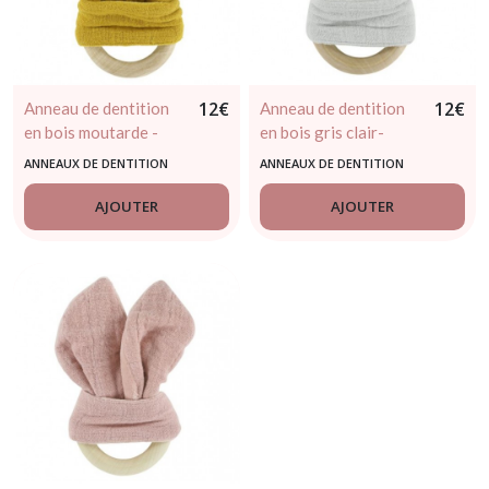
12
€
12
€
Anneau de dentition
Anneau de dentition
en bois moutarde -
en bois gris clair-
LES REVES D'ANAIS
TRIXIE
ANNEAUX DE DENTITION
ANNEAUX DE DENTITION
by TRIXIE
AJOUTER
AJOUTER