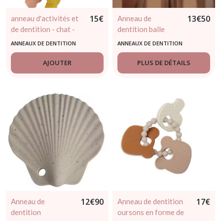
15
€
13
€
50
anneau d'activités et
Anneau de
de dentition - chat -
dentition balle
trixie
beige - jollein
ANNEAUX DE DENTITION
ANNEAUX DE DENTITION
AJOUTER
PLUS DE DÉTAILS
12
€
90
17
€
Anneau de
Anneau de dentition
dentition
oursons en forme de