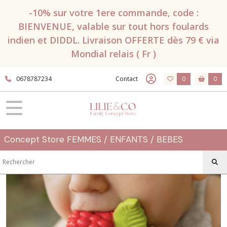
Fermer
-10% sur votre 1ere commande, code :
BIENVENUE, valable sur tout hors foulards
indien et DIDDL. Livraison OFFERTE dès 79 € via
FILTRES
Mondial relais ( Fr )
Tous
les
0678787234
Contact
0
0
produits
Naissance
-
Bébé
Anneaux
de
Concept Store FEMMES / ENFANTS / BEBES
dentition
Afficher
les
résultats