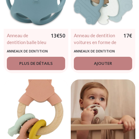
13
€
50
17
€
Anneau de
Anneau de dentition
dentition balle bleu
voitures en forme de
- jollein
clés - JOLLEIN
ANNEAUX DE DENTITION
ANNEAUX DE DENTITION
PLUS DE DÉTAILS
AJOUTER