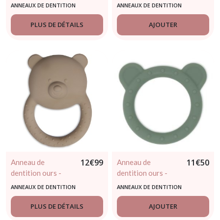
coquillage beige -
clés - JOLLEIN
ANNEAUX DE DENTITION
ANNEAUX DE DENTITION
Léo et Léa
PLUS DE DÉTAILS
AJOUTER
12
€
99
11
€
50
Anneau de
Anneau de
dentition ours -
dentition ours -
biscuit - JOLLEIN
vert - MUSHIE
ANNEAUX DE DENTITION
ANNEAUX DE DENTITION
PLUS DE DÉTAILS
AJOUTER