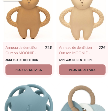
22
€
22
€
Anneau de dentition
Anneau de dentition
Ourson MOONIE -
Ourson MOONIE -
caoutchouc naturel
caoutchouc naturel
ANNEAUX DE DENTITION
ANNEAUX DE DENTITION
capuccino
sable
PLUS DE DÉTAILS
PLUS DE DÉTAILS