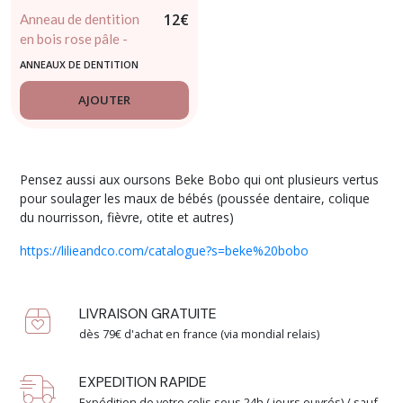
12
€
Anneau de dentition
en bois rose pâle -
TRIXIE
ANNEAUX DE DENTITION
AJOUTER
Pensez aussi aux oursons Beke Bobo qui ont plusieurs vertus
pour soulager les maux de bébés (poussée dentaire, colique
du nourrisson, fièvre, otite et autres)
https://lilieandco.com/catalogue?s=beke%20bobo
LIVRAISON GRATUITE
dès 79€ d'achat en france (via mondial relais)
EXPEDITION RAPIDE
Expédition de votre colis sous 24h ( jours ouvrés) / sauf