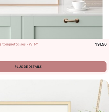
19
€
90
es touquettoises - WIM'
PLUS DE DÉTAILS