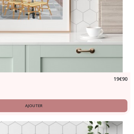
19
€
90
AJOUTER