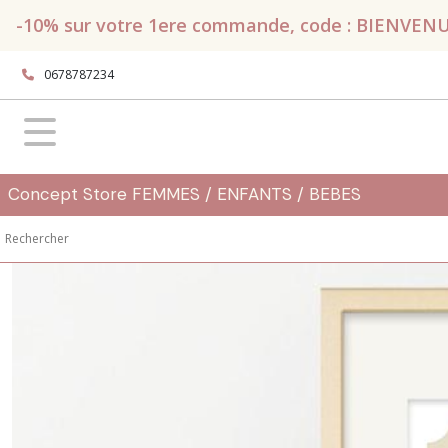
Fermer
-10% sur votre 1ere commande, code : BIENVENUE, 
0678787234
FILTRES
Tous
les
produits
Maison
Concept Store FEMMES / ENFANTS / BEBES
POSTER
Régionaux
(10)
Bols,
mugs
et
tasses
(4)