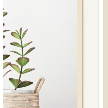
Bougies
(3)
PAPETERIE
(1)
Afficher
les
résultats