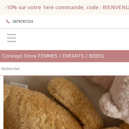
Fermer
-10% sur votre 1ere commande, code : BIENVENUE, 
0678787234
FILTRES
Tous
les
produits
Naissance
Concept Store FEMMES / ENFANTS / BEBES
-
Bébé
Dormir
Veilleuses
MOONIE
(3)
Afficher