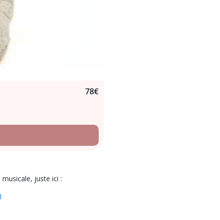
78
€
musicale, juste ici :
l