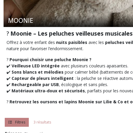
MOONIE
?
Moonie – Les peluches veilleuses musicale
Offrez à votre enfant des
nuits paisibles
avec les
peluches vei
nature pour favoriser l’endormissement.
?
Pourquoi choisir une peluche Moonie ?
✔️
Veilleuse LED intégrée
avec plusieurs couleurs apaisantes.
✔️
Sons blancs et mélodies
pour calmer bébé (battements de cœ
✔️
Capteur de pleurs intelligent
: la peluche se réactive auto
✔️
Rechargeable par USB
, écologique et sans piles.
✔️
Matériaux ultra-doux et sécurisés
, parfaits pour les nouve
?
Retrouvez les oursons et lapins Moonie sur Lilie & Co et
Filtres
3 résultats