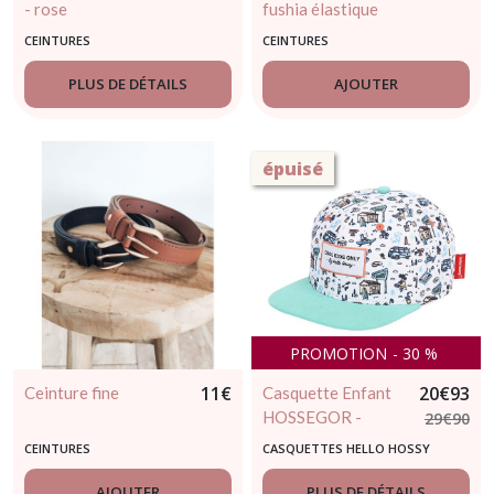
- rose
fushia élastique
CEINTURES
CEINTURES
PLUS DE DÉTAILS
AJOUTER
épuisé
PROMOTION
-
30
%
11
€
20
€
93
Ceinture fine
Casquette Enfant
HOSSEGOR -
29
€
90
HELLO HOSSY
CEINTURES
CASQUETTES HELLO HOSSY
AJOUTER
PLUS DE DÉTAILS