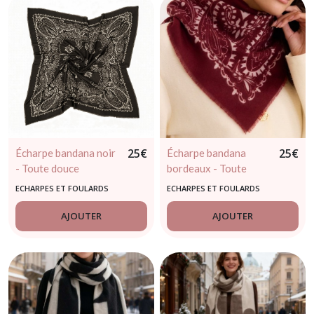
résultats
25
€
25
€
Écharpe bandana noir
Écharpe bandana
- Toute douce
bordeaux - Toute
douce
ECHARPES ET FOULARDS
ECHARPES ET FOULARDS
AJOUTER
AJOUTER