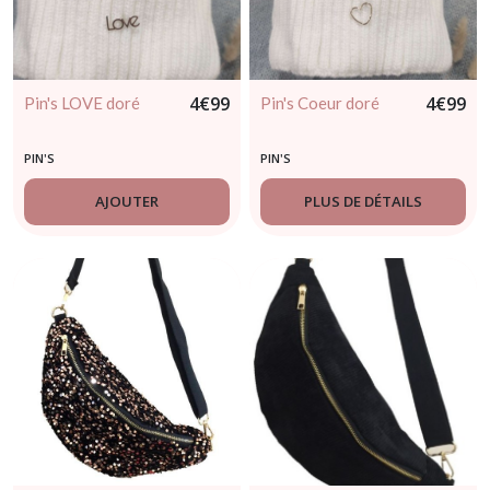
4
€
99
4
€
99
Pin's LOVE doré
Pin's Coeur doré
PIN'S
PIN'S
AJOUTER
PLUS DE DÉTAILS