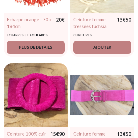
20
€
13
€
50
Echarpe orange - 70 x
Ceinture femme
184cm
tressées fuchsia
ECHARPES ET FOULARDS
CEINTURES
PLUS DE DÉTAILS
AJOUTER
15
€
90
13
€
50
Ceinture 100% cuir
Ceinture femme