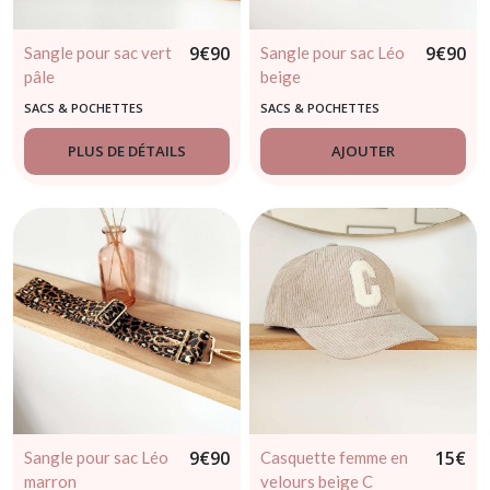
9
€
90
9
€
90
Sangle pour sac vert
Sangle pour sac Léo
pâle
beige
SACS & POCHETTES
SACS & POCHETTES
PLUS DE DÉTAILS
AJOUTER
9
€
90
15
€
Sangle pour sac Léo
Casquette femme en
marron
velours beige C