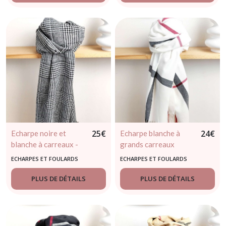
25
€
24
€
Echarpe noire et
Echarpe blanche à
blanche à carreaux -
grands carreaux
Pied de poule / coq
ECHARPES ET FOULARDS
ECHARPES ET FOULARDS
PLUS DE DÉTAILS
PLUS DE DÉTAILS