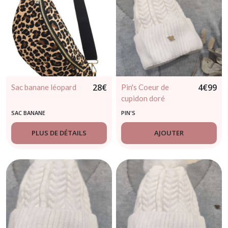
28
€
4
€
99
Sac banane léopard
Pin's Coeur de
cupidon doré
SAC BANANE
PIN'S
PLUS DE DÉTAILS
AJOUTER