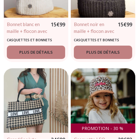
15
€
99
15
€
99
Bonnet blanc en
Bonnet noir en
maille + flocon avec
maille + flocon avec
pompon
pompon
CASQUETTES ET BONNETS
CASQUETTES ET BONNETS
PLUS DE DÉTAILS
PLUS DE DÉTAILS
PROMOTION
-
30
%