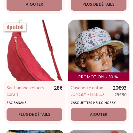
AJOUTER
PLUS DE DÉTAILS
épuisé
PROMOTION
-
30
%
28
€
20
€
93
Sac banane velours
Casquette enfant
corail
JUNGLY - HELLO
29
€
90
HOSSY - 2 / 5 ans
SAC BANANE
CASQUETTES HELLO HOSSY
PLUS DE DÉTAILS
AJOUTER