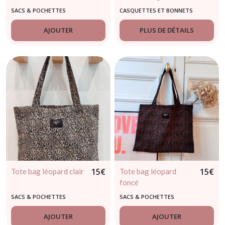
SACS & POCHETTES
CASQUETTES ET BONNETS
AJOUTER
PLUS DE DÉTAILS
15
€
15
€
Tote bag léopard clair
Tote bag léopard
foncé
SACS & POCHETTES
SACS & POCHETTES
AJOUTER
AJOUTER