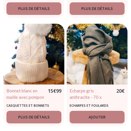
PLUS DE DÉTAILS
PLUS DE DÉTAILS
15
€
99
20
€
Bonnet blanc en
Echarpe gris
maille avec pompon
anthracite - 70 x
184cm
CASQUETTES ET BONNETS
ECHARPES ET FOULARDS
PLUS DE DÉTAILS
AJOUTER