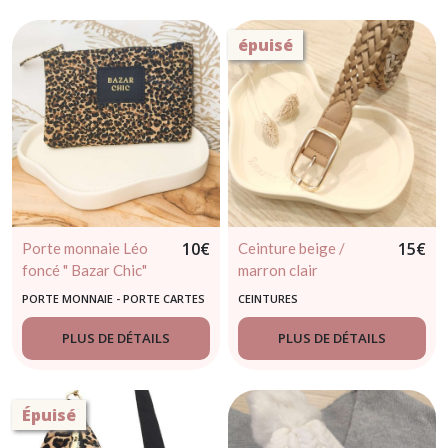
épuisé
10
€
15
€
Porte monnaie Léo
Ceinture beige /
foncé " Bazar Chic"
marron clair
PORTE MONNAIE - PORTE CARTES
CEINTURES
- PORTE-CLÉS
PLUS DE DÉTAILS
PLUS DE DÉTAILS
Épuisé