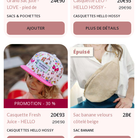
24
€
90
20
€
93
Grand Sac jute -
Casquette LEO -
LOVE - pied de
HELLO HOSSY -
29
€
90
poule
Casquette
SACS & POCHETTES
CASQUETTES HELLO HOSSY
tendance bébé et
enfant
AJOUTER
PLUS DE DÉTAILS
Épuisé
PROMOTION
-
30
%
20
€
93
28
€
Casquette Fresh
Sac banane velours
Juice - HELLO
côtelé beige
29
€
90
HOSSY - casquette
CASQUETTES HELLO HOSSY
SAC BANANE
enfant tendance