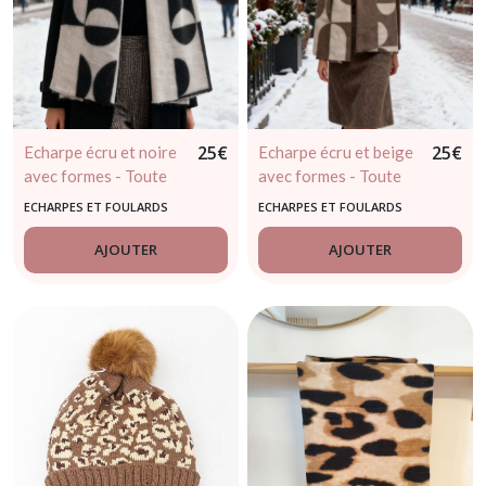
25
€
25
€
Echarpe écru et noire
Echarpe écru et beige
avec formes - Toute
avec formes - Toute
douce
douce
ECHARPES ET FOULARDS
ECHARPES ET FOULARDS
AJOUTER
AJOUTER