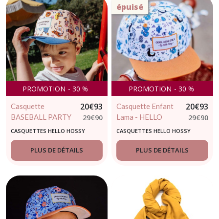
épuisé
PROMOTION
-
30
%
PROMOTION
-
30
%
20
€
93
20
€
93
Casquette
Casquette Enfant
BASEBALL PARTY
Lama - HELLO
29
€
90
29
€
90
- HELLO HOSSY -
HOSSY
CASQUETTES HELLO HOSSY
CASQUETTES HELLO HOSSY
casquette enfant
tendance
PLUS DE DÉTAILS
PLUS DE DÉTAILS