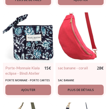
15
€
28
€
Porte-Monnaie Kiala
sac banane - corail
eclipse - Bindi Atelier
PORTE MONNAIE - PORTE CARTES
SAC BANANE
- PORTE-CLÉS
AJOUTER
PLUS DE DÉTAILS