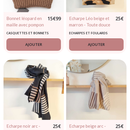
15
€
99
25
€
Bonnet léopard en
Echarpe Léo beige et
maille avec pompon
marron - Toute douce
marron
CASQUETTES ET BONNETS
ECHARPES ET FOULARDS
AJOUTER
AJOUTER
25
€
25
€
Echarpe noir arc -
Echarpe beige arc -