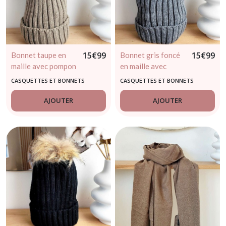
15
€
99
15
€
99
Bonnet taupe en
Bonnet gris foncé
maille avec pompon
en maille avec
marron
pompon marron
CASQUETTES ET BONNETS
CASQUETTES ET BONNETS
AJOUTER
AJOUTER