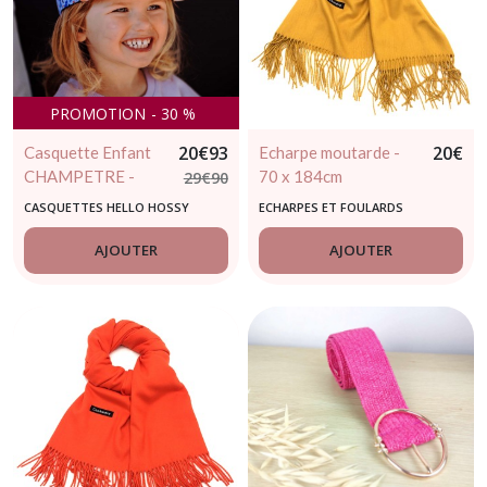
PROMOTION
-
30
%
20
€
93
20
€
Casquette Enfant
Echarpe moutarde -
CHAMPETRE -
70 x 184cm
29
€
90
HELLO HOSSY
CASQUETTES HELLO HOSSY
ECHARPES ET FOULARDS
AJOUTER
AJOUTER