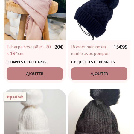
20
€
15
€
99
Echarpe rose pâle - 70
Bonnet marine en
x 184cm
maille avec pompon
ECHARPES ET FOULARDS
CASQUETTES ET BONNETS
AJOUTER
AJOUTER
épuisé