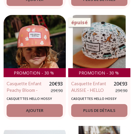
épuisé
PROMOTION
-
30
%
PROMOTION
-
30
%
20
€
93
20
€
93
Casquette Enfant
Casquette Enfant
Peachy Bloom -
AUSSIE - HELLO
29
€
90
29
€
90
HELLO HOSSY
HOSSY - 2/5ans
CASQUETTES HELLO HOSSY
CASQUETTES HELLO HOSSY
AJOUTER
PLUS DE DÉTAILS