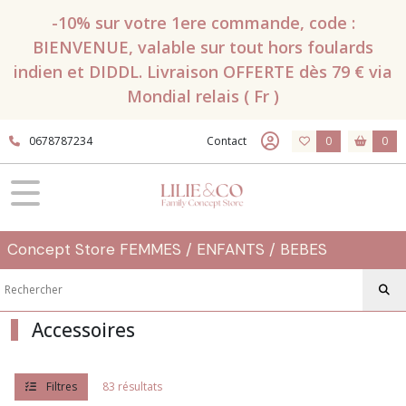
Fermer
-10% sur votre 1ere commande, code :
BIENVENUE, valable sur tout hors foulards
indien et DIDDL. Livraison OFFERTE dès 79 € via
FILTRES
Mondial relais ( Fr )
Tous
les
0678787234
Contact
0
0
produits
Accessoires
ECHARPES
ET
FOULARDS
Concept Store FEMMES / ENFANTS / BEBES
(26)
CASQUETTES
et
Accessoires
BONNETS
(22)
Sacs
Filtres
83 résultats
&