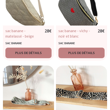
28
€
28
€
sac banane -
sac banane - vichy -
matelassé - beige
noir et blanc
SAC BANANE
SAC BANANE
PLUS DE DÉTAILS
PLUS DE DÉTAILS