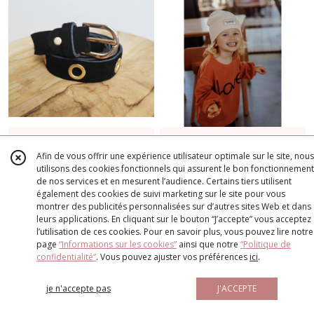
22
€
29
€
90
Ceinture en cuir noir
Bonnet enfant
Afin de vous offrir une expérience utilisateur optimale sur le site, nous
Urban crème - 6 ans
utilisons des cookies fonctionnels qui assurent le bon fonctionnement
- HELLO HOSSY
CEINTURES
BONNETS HELLO HOSSY
de nos services et en mesurent l’audience. Certains tiers utilisent
également des cookies de suivi marketing sur le site pour vous
AJOUTER
PLUS DE DÉTAILS
montrer des publicités personnalisées sur d’autres sites Web et dans
leurs applications. En cliquant sur le bouton “J’accepte” vous acceptez
l’utilisation de ces cookies. Pour en savoir plus, vous pouvez lire notre
page
“Informations sur les cookies”
ainsi que notre
“Politique de
confidentialité“
. Vous pouvez ajuster vos préférences
ici
.
je n'accepte pas
J'ACCEPTE