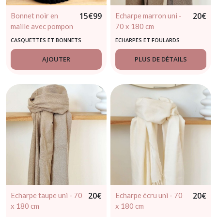
15
€
99
20
€
Bonnet noir en
Echarpe marron uni -
maille avec pompon
70 x 180 cm
marron
CASQUETTES ET BONNETS
ECHARPES ET FOULARDS
AJOUTER
PLUS DE DÉTAILS
20
€
20
€
Echarpe taupe uni - 70
Echarpe écru uni - 70
x 180 cm
x 180 cm