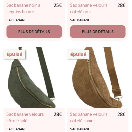
25
€
28
€
Sac banane noir à
Sac banane velours
sequins bronze
côtelé noir
SAC BANANE
SAC BANANE
PLUS DE DÉTAILS
PLUS DE DÉTAILS
Épuisé
épuisé
28
€
28
€
Sac banane velours
Sac banane velours
côtelé kaki
côtelé camel
SAC BANANE
SAC BANANE