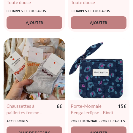
Toute douce
Toute douce
ECHARPES ET FOULARDS
ECHARPES ET FOULARDS
AJOUTER
AJOUTER
6
€
15
€
Chaussettes à
Porte-Monnaie
paillettes femme –
Bengal eclipse - Bindi
Noter Râleuse,
Atelier
ACCESSOIRES
PORTE MONNAIE - PORTE CARTES
Pipelette, Drôle ou Girl
- PORTE-CLÉS
Power
PLUS DE DÉTAILS
AJOUTER