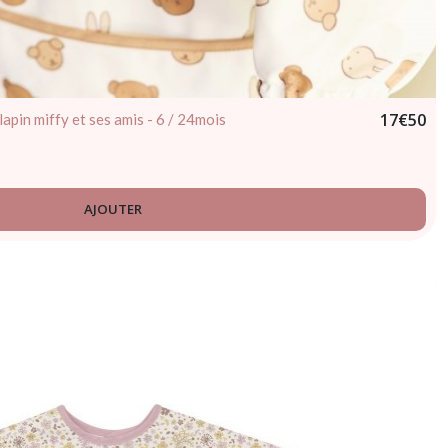
17
€
50
apin miffy et ses amis - 6 / 24mois
AJOUTER