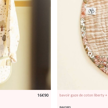
16
€
90
bavoir gaze de coton liberty 
BAVOIRS