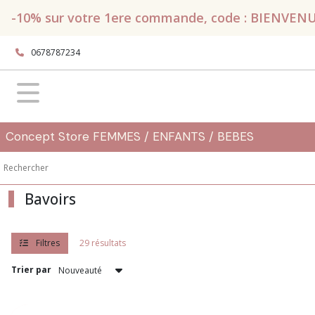
Fermer
-10% sur votre 1ere commande, code : BIENVENUE, 
0678787234
FILTRES
Tous
les
produits
Naissance
Concept Store FEMMES / ENFANTS / BEBES
-
Bébé
A
table
Bavoirs
Assiettes
(12)
Filtres
29 résultats
Trier par
Bavoirs
(29)