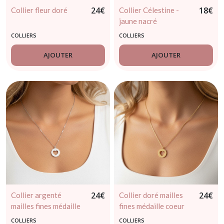
24
€
18
€
Collier fleur doré
Collier Célestine -
jaune nacré
COLLIERS
COLLIERS
AJOUTER
AJOUTER
24
€
24
€
Collier argenté
Collier doré mailles
mailles fines médaille
fines médaille coeur
coeur ajouré – Acier
ajouré – Acier
COLLIERS
COLLIERS