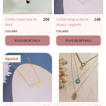
20
€
24
€
Collier coeur noir et
Collier long ovale et
doré
strass - argenté
COLLIERS
COLLIERS
PLUS DE DÉTAILS
PLUS DE DÉTAILS
épuisé