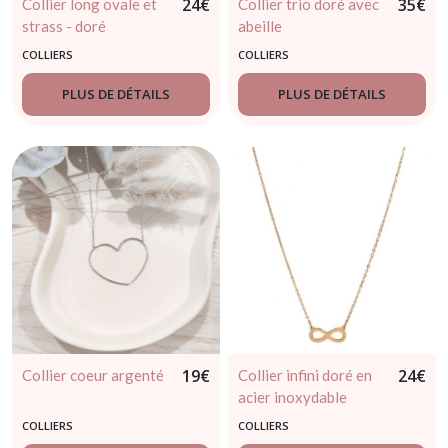
24
€
35
€
Collier long ovale et
Collier trio doré avec
strass - doré
abeille
COLLIERS
COLLIERS
PLUS DE DÉTAILS
PLUS DE DÉTAILS
19
€
24
€
Collier coeur argenté
Collier infini doré en
acier inoxydable
COLLIERS
COLLIERS