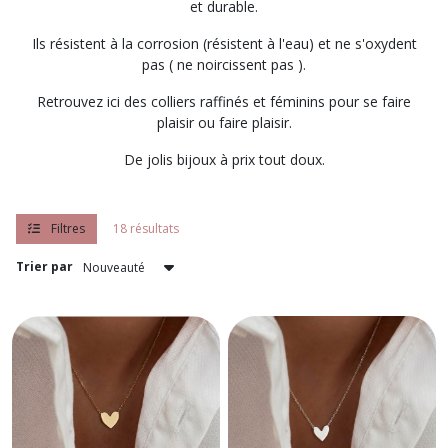
et durable.
Ils résistent à la corrosion (résistent à l'eau) et ne s'oxydent
Bagues
pas ( ne noircissent pas ).
(4)
Retrouvez ici des colliers raffinés et féminins pour se faire
plaisir ou faire plaisir.
Afficher
De jolis bijoux à prix tout doux.
les
résultats
Filtres
18 résultats
Trier par