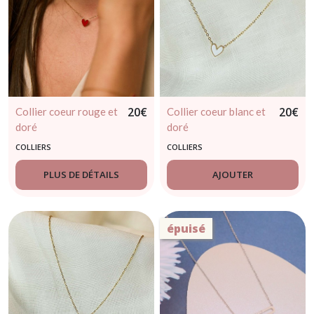
20
€
20
€
Collier coeur rouge et
Collier coeur blanc et
doré
doré
COLLIERS
COLLIERS
PLUS DE DÉTAILS
AJOUTER
épuisé