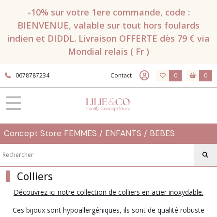
Fermer
-10% sur votre 1ere commande, code :
BIENVENUE, valable sur tout hors foulards
indien et DIDDL. Livraison OFFERTE dès 79 € via
FILTRES
Mondial relais ( Fr )
Tous
les
0678787234
Contact
0
0
produits
Bijoux
Bracelets
(46)
Concept Store FEMMES / ENFANTS / BEBES
Boucles
d'oreilles
Colliers
(31)
Découvrez ici notre collection de colliers en acier inoxydable.
Colliers
Ces bijoux sont hypoallergéniques, ils sont de qualité robuste
(18)