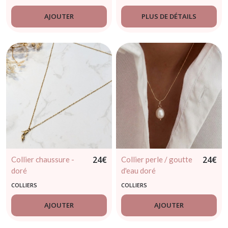
inoxydable
inoxydable
AJOUTER
PLUS DE DÉTAILS
24
€
24
€
Collier chaussure -
Collier perle / goutte
doré
d'eau doré
COLLIERS
COLLIERS
AJOUTER
AJOUTER