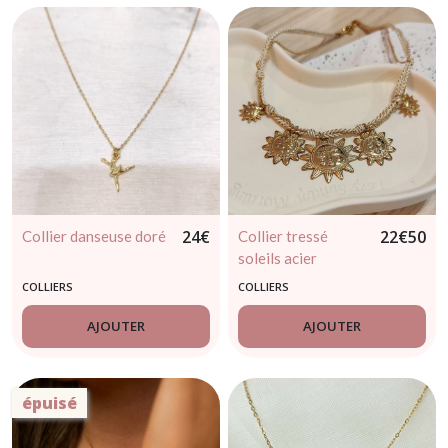
24
€
22
€
50
Collier danseuse doré
Collier tressé
soleils acier
inoxydable doré
COLLIERS
COLLIERS
AJOUTER
AJOUTER
épuisé