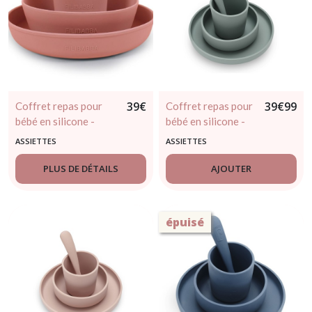
39
€
39
€
99
Coffret repas pour
Coffret repas pour
bébé en silicone -
bébé en silicone -
vieux rose
vert
ASSIETTES
ASSIETTES
PLUS DE DÉTAILS
AJOUTER
épuisé