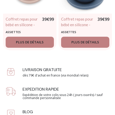
39
€
99
39
€
99
Coffret repas pour
Coffret repas pour
bébé en silicone -
bébé en silicone -
rose pâle
bleu marine
ASSIETTES
ASSIETTES
PLUS DE DÉTAILS
PLUS DE DÉTAILS
LIVRAISON GRATUITE
dès 79€ d'achat en france (via mondial relais)
EXPEDITION RAPIDE
Expédition de votre colis sous 24h ( jours ouvrés) / sauf
commande personnalisée
BLOG