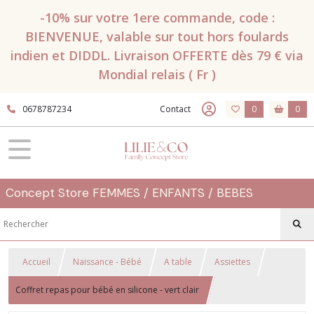
-10% sur votre 1ere commande, code :
BIENVENUE, valable sur tout hors foulards
indien et DIDDL. Livraison OFFERTE dès 79 € via
Mondial relais ( Fr )
0678787234
Contact
0
0
Concept Store FEMMES / ENFANTS / BEBES
Accueil
Naissance - Bébé
A table
Assiettes
Coffret repas pour bébé en silicone - vert clair