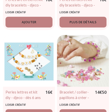
diy bracelets - djeco -
diy bracelets - djeco -
dès 8 ans
dès 8 ans
LOISIR CRÉATIF
LOISIR CRÉATIF
AJOUTER
PLUS DE DÉTAILS
16
€
14
€
50
Perles lettres et kit
Bracelet / collier-
diy - djeco - dès 6 ans
papillons à créer -
janod - dès 6 ans
LOISIR CRÉATIF
LOISIR CRÉATIF