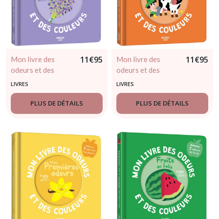
11
€
95
11
€
95
Mon livre des
Mon livre des
odeurs et des
odeurs et des
couleurs - Le jardin
couleurs - La ferme
LIVRES
LIVRES
PLUS DE DÉTAILS
PLUS DE DÉTAILS