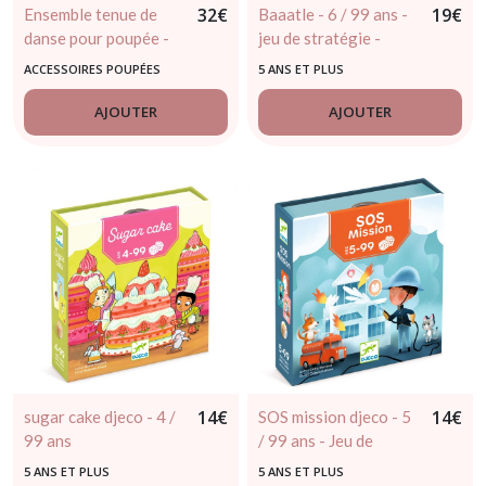
32
€
19
€
Ensemble tenue de
Baaatle - 6 / 99 ans -
danse pour poupée -
jeu de stratégie -
minikane
djeco
ACCESSOIRES POUPÉES
5 ANS ET PLUS
AJOUTER
AJOUTER
14
€
14
€
sugar cake djeco - 4 /
SOS mission djeco - 5
99 ans
/ 99 ans - Jeu de
stratégie
5 ANS ET PLUS
5 ANS ET PLUS