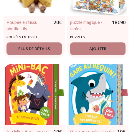
20
€
18
€
90
Poupée en tissu
puzzle magique -
abeille Lily
lapins
POUPÉES EN TISSU
PUZZLES
PLUS DE DÉTAILS
AJOUTER
10
€
10
€
Jeu Mini-Bac - jeu de
Gare au requin - jeu de