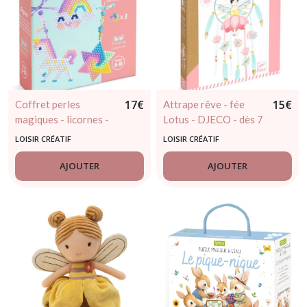
17
€
15
€
Coffret perles
Attrape rêve - fée
magiques - licornes -
Lotus - DJECO - dès 7
djeco - 6 / 10 ans
ans
LOISIR CRÉATIF
LOISIR CRÉATIF
AJOUTER
AJOUTER