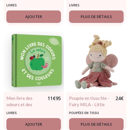
couleurs - Le
couleurs - Les
LIVRES
LIVRES
Marché
Fruits
AJOUTER
PLUS DE DÉTAILS
11
€
95
24
€
Mon livre des
Poupée en tissu fée -
odeurs et des
Fairy MILA - Little
couleurs - La
dutch dès 12 mois
LIVRES
POUPÉES EN TISSU
nature
AJOUTER
PLUS DE DÉTAILS