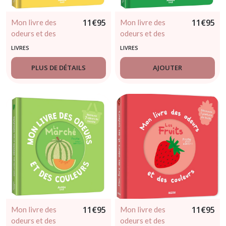
11
€
95
11
€
95
Mon livre des
Mon livre des
odeurs et des
odeurs et des
couleurs - Mes
couleurs - Fruits en
LIVRES
LIVRES
1eres odeurs
Folie
PLUS DE DÉTAILS
AJOUTER
11
€
95
11
€
95
Mon livre des
Mon livre des
odeurs et des
odeurs et des