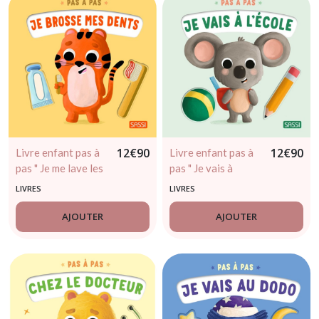
12
€
90
12
€
90
Livre enfant pas à
Livre enfant pas à
pas " Je me lave les
pas " Je vais à
dents "
l’école "
LIVRES
LIVRES
AJOUTER
AJOUTER