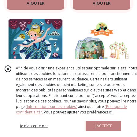
AJOUTER
AJOUTER
Afin de vous offrir une expérience utilisateur optimale sur le site, nous
utilisons des cookies fonctionnels qui assurent le bon fonctionnement
de nos services et en mesurent l’audience. Certains tiers utilisent
également des cookies de suivi marketing sur le site pour vous
17
€
50
25
€
Tableau en sequins
Kit maison miniature
montrer des publicités personnalisées sur d’autres sites Web et dans
à créer - diy - janod
leurs applications. En cliquant sur le bouton “J’accepte” vous acceptez
DIY - Olive - djeco -
l’utilisation de ces cookies. Pour en savoir plus, vous pouvez lire notre
- dès 7 ans
dès 8 ans
LOISIR CRÉATIF
LOISIR CRÉATIF
page
“Informations sur les cookies”
ainsi que notre
“Politique de
confidentialité“
. Vous pouvez ajuster vos préférences
ici
.
AJOUTER
AJOUTER
je n'accepte pas
J'ACCEPTE