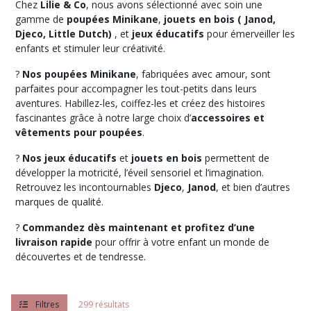
en
Chez
Lilie & Co
, nous avons sélectionné avec soin une
bois
gamme de
poupées Minikane
,
jouets en bois ( Janod,
2
Djeco, Little Dutch)
, et
jeux éducatifs
pour émerveiller les
-
enfants et stimuler leur créativité.
5
ans
?
Nos poupées Minikane
, fabriquées avec amour, sont
(13)
parfaites pour accompagner les tout-petits dans leurs
aventures. Habillez-les, coiffez-les et créez des histoires
Poupées
fascinantes grâce à notre large choix d’
accessoires et
et
accessoires
vêtements pour poupées
.
(91)
?
Nos jeux éducatifs
et
jouets en bois
permettent de
développer la motricité, l’éveil sensoriel et l’imagination.
Puzzles
(46)
Retrouvez les incontournables
Djeco
,
Janod
, et bien d’autres
marques de qualité.
Loisir
?
Commandez dès maintenant et profitez d’une
créatif
(42)
livraison rapide
pour offrir à votre enfant un monde de
découvertes et de tendresse.
Jeux
de
société
Filtres
299 résultats
et