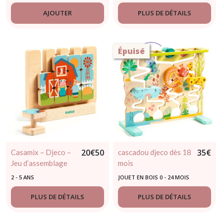
AJOUTER
PLUS DE DÉTAILS
Épuisé
20
€
50
35
€
Casamix – Djeco –
cascadou djeco dès 18
Jeu d’assemblage
mois
créatif en bois –
2 - 5 ANS
JOUET EN BOIS 0 - 24 MOIS
Réf DJ01618
PLUS DE DÉTAILS
PLUS DE DÉTAILS