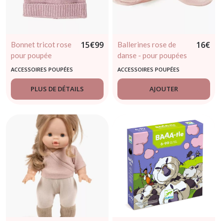
15
€
99
16
€
Bonnet tricot rose
Ballerines rose de
pour poupée
danse - pour poupées
minikane
- minikane
ACCESSOIRES POUPÉES
ACCESSOIRES POUPÉES
PLUS DE DÉTAILS
AJOUTER