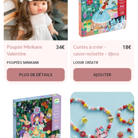
34
€
18
€
Poupée Minikane
Contes à créer -
Valentine
casse-noisette – djeco
6 / 10 ans
POUPÉES MINIKANE
LOISIR CRÉATIF
PLUS DE DÉTAILS
AJOUTER