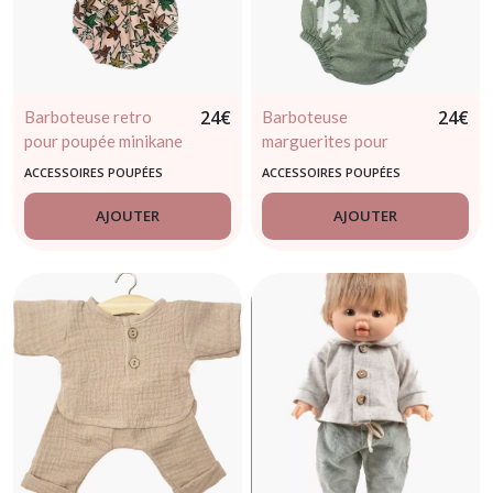
24
€
24
€
Barboteuse retro
Barboteuse
pour poupée minikane
marguerites pour
/ Paola Reina
poupée minikane /
ACCESSOIRES POUPÉES
ACCESSOIRES POUPÉES
Paola Reina
AJOUTER
AJOUTER