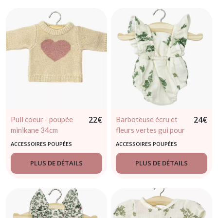
22
€
24
€
Pull coeur - poupée
Barboteuse écru et
minikane 34cm
fleurs vertes gui pour
poupée minikane /
ACCESSOIRES POUPÉES
ACCESSOIRES POUPÉES
Paola Reina
PLUS DE DÉTAILS
PLUS DE DÉTAILS