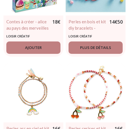
18
€
14
€
50
Contes à créer - alice
Perles en bois et kit
au pays des merveilles
diy bracelets -
– djeco 6 / 10 ans
janod - dès 4 ans
LOISIR CRÉATIF
LOISIR CRÉATIF
AJOUTER
PLUS DE DÉTAILS
16
€
16
€
Perles arc en ciel et kit
Perles cerises et kit