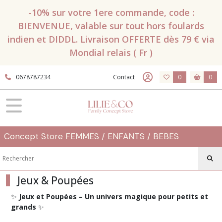
Fermer
-10% sur votre 1ere commande, code :
BIENVENUE, valable sur tout hors foulards
indien et DIDDL. Livraison OFFERTE dès 79 € via
FILTRES
Mondial relais ( Fr )
Tous
les
0678787234
Contact
0
0
produits
Jeux
&
Poupées
Jouet
Concept Store FEMMES / ENFANTS / BEBES
en
bois
0
-
24
Jeux & Poupées
mois
(36)
✨
Jeux et Poupées – Un univers magique pour petits et
grands
✨
Jouets