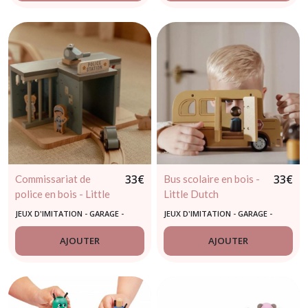
33
€
33
€
Commissariat de
Bus scolaire en bois -
police en bois - Little
Little Dutch
Dutch
JEUX D'IMITATION - GARAGE -
JEUX D'IMITATION - GARAGE -
OUTILLAGE
OUTILLAGE
AJOUTER
AJOUTER