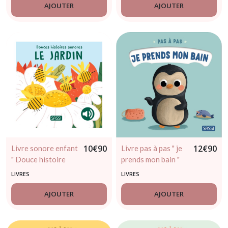
AJOUTER
AJOUTER
10
€
90
12
€
90
Livre sonore enfant
Livre pas à pas " je
" Douce histoire
prends mon bain "
sonore – Le jardin "
LIVRES
LIVRES
AJOUTER
AJOUTER