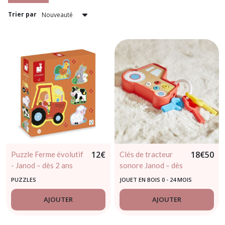
apprentissage
(47)
Trier par
LIVRES
(24)
Afficher
les
résultats
12
€
18
€
50
Puzzle Ferme évolutif
Clés de tracteur
- Janod – dès 2 ans
sonore Janod – dès
18 mois
PUZZLES
JOUET EN BOIS 0 - 24 MOIS
AJOUTER
AJOUTER