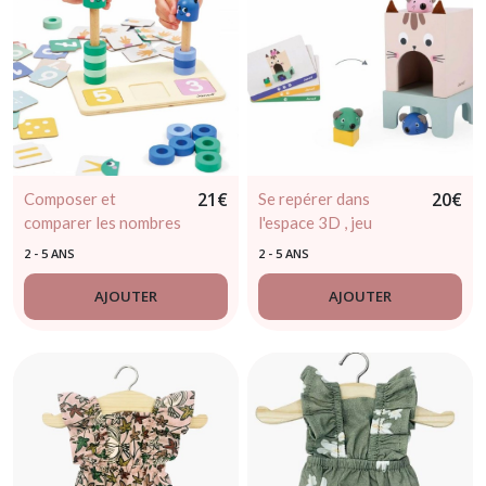
21
€
20
€
Composer et
Se repérer dans
comparer les nombres
l'espace 3D , jeu
- JANOD - dès 3 ans
d'observation -
2 - 5 ANS
2 - 5 ANS
JANOD - dès 3 ans
AJOUTER
AJOUTER