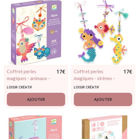
17
€
17
€
Coffret perles
Coffret perles
magiques - animaux -
magiques - sirènes -
djeco - 6 / 10 ans
djeco - 6 / 10 ans
LOISIR CRÉATIF
LOISIR CRÉATIF
AJOUTER
AJOUTER