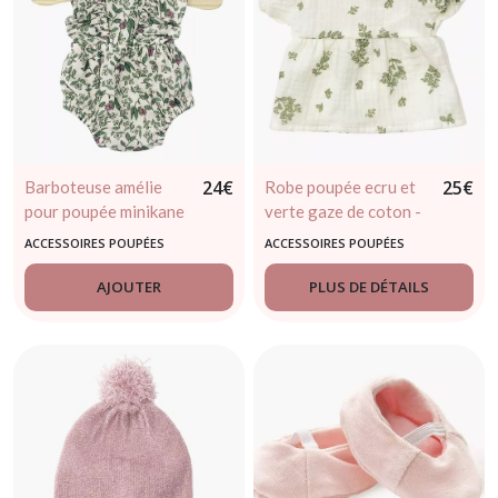
24
€
25
€
Barboteuse amélie
Robe poupée ecru et
pour poupée minikane
verte gaze de coton -
/ Paola Reina
minikane
ACCESSOIRES POUPÉES
ACCESSOIRES POUPÉES
AJOUTER
PLUS DE DÉTAILS