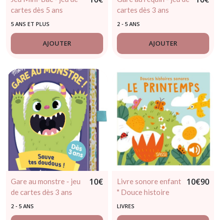
cartes dès 5 ans
cartes dès 3 ans
5 ANS ET PLUS
2 - 5 ANS
AJOUTER
AJOUTER
10
€
10
€
90
Gare au monstre - jeu
Livre sonore enfant
de cartes dès 3 ans
" Douce histoire
sonore – Le
2 - 5 ANS
LIVRES
printemps "