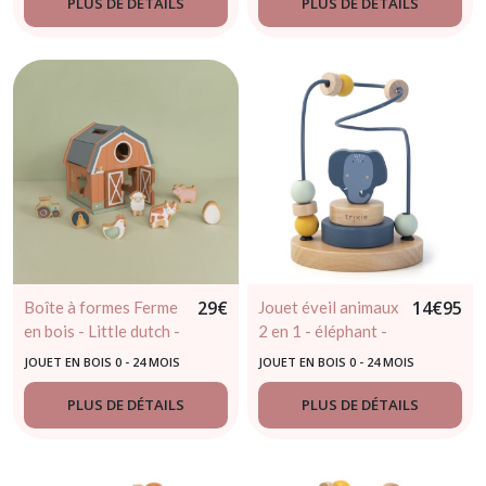
PLUS DE DÉTAILS
PLUS DE DÉTAILS
29
€
14
€
95
Boîte à formes Ferme
Jouet éveil animaux
en bois - Little dutch -
2 en 1 - éléphant -
dès 18 mois
trixie
JOUET EN BOIS 0 - 24 MOIS
JOUET EN BOIS 0 - 24 MOIS
PLUS DE DÉTAILS
PLUS DE DÉTAILS