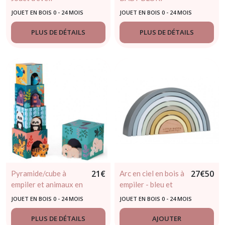
JANOD - 12mois
DJECO - dès 12
JOUET EN BOIS 0 - 24 MOIS
JOUET EN BOIS 0 - 24 MOIS
mois
PLUS DE DÉTAILS
PLUS DE DÉTAILS
21
€
27
€
50
Pyramide/cube à
Arc en ciel en bois à
empiler et animaux en
empiler - bleu et
bois - JANOD - dès 12
moutarde - LITTLE
JOUET EN BOIS 0 - 24 MOIS
JOUET EN BOIS 0 - 24 MOIS
mois
DUTCH - dès 12
mois
PLUS DE DÉTAILS
AJOUTER