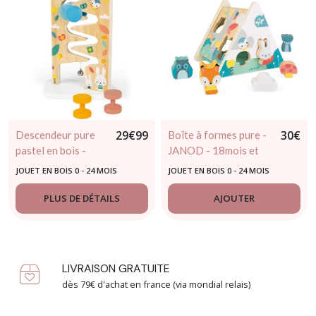
29
€
99
30
€
Descendeur pure
Boîte à formes pure -
pastel en bois -
JANOD - 18mois et
JANOD -
plus
JOUET EN BOIS 0 - 24 MOIS
JOUET EN BOIS 0 - 24 MOIS
12mois/36mois
PLUS DE DÉTAILS
AJOUTER
LIVRAISON GRATUITE
dès 79€ d'achat en france (via mondial relais)