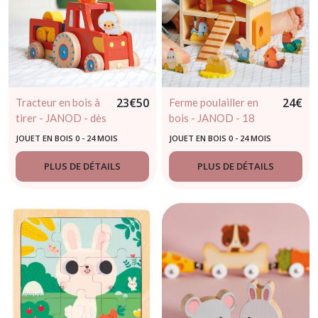
23
€
50
24
€
Tracteur en bois à
Ferme poulailler en
tirer - JANOD - dès
bois - JANOD - 18
12 mois
mois
JOUET EN BOIS 0 - 24 MOIS
JOUET EN BOIS 0 - 24 MOIS
PLUS DE DÉTAILS
PLUS DE DÉTAILS