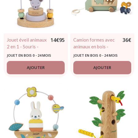
14
€
95
36
€
Jouet éveil animaux
Camion formes avec
2 en 1 - Souris -
animaux en bois -
trixie
TRIXIE dès 18 mois
JOUET EN BOIS 0 - 24 MOIS
JOUET EN BOIS 0 - 24 MOIS
AJOUTER
AJOUTER