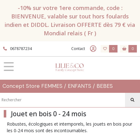
Fermer
-10% sur votre 1ere commande, code :
BIENVENUE, valable sur tout hors foulards
indien et DIDDL. Livraison OFFERTE dès 79 € via
FILTRES
Mondial relais ( Fr )
Tous
les
0678787234
Contact
0
0
produits
Jeux
&
Poupées
Jouet
en
Concept Store FEMMES / ENFANTS / BEBES
bois
0
-
24
mois
Jouet en bois 0 - 24 mois
Robustes, écologiques et intemporels, les jouets en bois pour
les 0-24 mois sont des incontournables.
Afficher
les