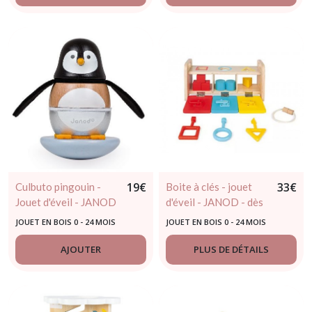
19
€
33
€
Culbuto pingouin -
Boite à clés - jouet
Jouet d'éveil - JANOD
d'éveil - JANOD - dès
- 12 mois
18mois
JOUET EN BOIS 0 - 24 MOIS
JOUET EN BOIS 0 - 24 MOIS
AJOUTER
PLUS DE DÉTAILS