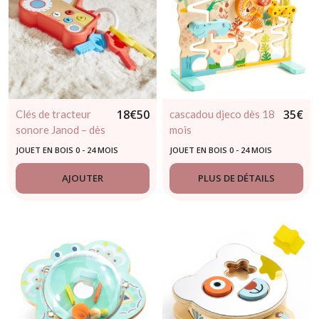
18
€
50
35
€
Clés de tracteur
cascadou djeco dès 18
sonore Janod – dès
mois
18 mois
JOUET EN BOIS 0 - 24 MOIS
JOUET EN BOIS 0 - 24 MOIS
AJOUTER
PLUS DE DÉTAILS