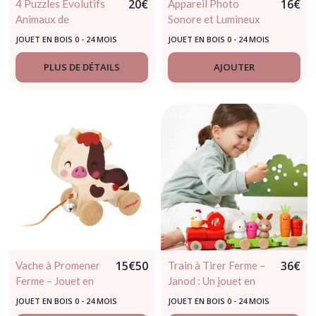
20
€
16
€
4 Puzzles Évolutifs
Appareil Photo
Animaux de
Sonore et Lumineux
Compagnie – Jeu
Bleu – Jouet
JOUET EN BOIS 0 - 24 MOIS
JOUET EN BOIS 0 - 24 MOIS
éducatif Janod
d’imitation Janod - 18
mois
PLUS DE DÉTAILS
AJOUTER
15
€
50
36
€
Vache à Promener
Train à Tirer Ferme –
Ferme – Jouet en
Janod : Un jouet en
Bois Janod dès 12
bois ludique et
JOUET EN BOIS 0 - 24 MOIS
JOUET EN BOIS 0 - 24 MOIS
mois
éducatif dès 12 mois