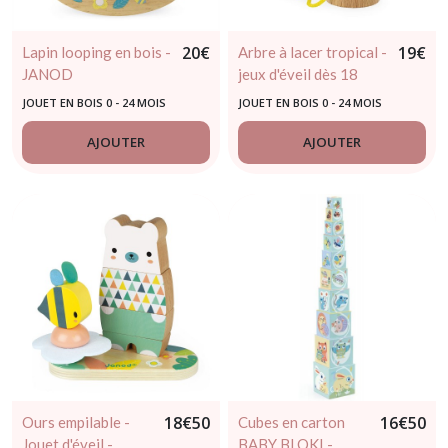
20
€
19
€
Lapin looping en bois -
Arbre à lacer tropical -
JANOD
jeux d'éveil dès 18
mois - JANOD
JOUET EN BOIS 0 - 24 MOIS
JOUET EN BOIS 0 - 24 MOIS
AJOUTER
AJOUTER
18
€
50
16
€
50
Ours empilable -
Cubes en carton
Jouet d'éveil -
BABY BLOKI -