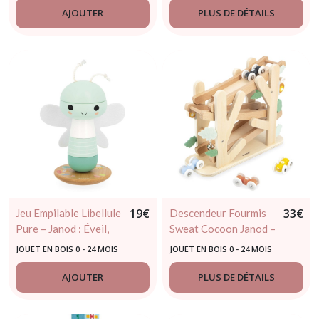
AJOUTER
PLUS DE DÉTAILS
19
€
33
€
Jeu Empilable Libellule
Descendeur Fourmis
Pure – Janod : Éveil,
Sweat Cocoon Janod –
motricité et
Jouet en bois dès 12
JOUET EN BOIS 0 - 24 MOIS
JOUET EN BOIS 0 - 24 MOIS
imagination dès 12
mois
mois
AJOUTER
PLUS DE DÉTAILS