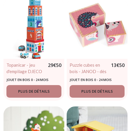
29
€
50
13
€
50
Topanicar - jeu
Puzzle cubes en
d'empilage DJECO
bois - JANOD - dès
12 mois
JOUET EN BOIS 0 - 24 MOIS
JOUET EN BOIS 0 - 24 MOIS
PLUS DE DÉTAILS
PLUS DE DÉTAILS