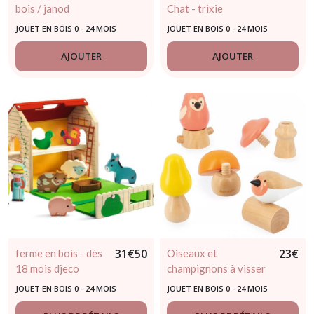
bois / janod
Chat - trixie
JOUET EN BOIS 0 - 24 MOIS
JOUET EN BOIS 0 - 24 MOIS
AJOUTER
AJOUTER
31
€
50
23
€
ferme en bois - dès
Oiseaux et
18 mois djeco
champignons à visser
en bois - dès 18 mois -
JOUET EN BOIS 0 - 24 MOIS
JOUET EN BOIS 0 - 24 MOIS
janod