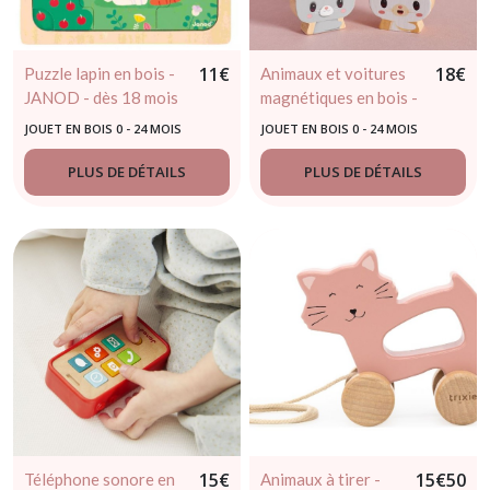
11
€
18
€
Puzzle lapin en bois -
Animaux et voitures
JANOD - dès 18 mois
magnétiques en bois -
JANOD 18 mois et
JOUET EN BOIS 0 - 24 MOIS
JOUET EN BOIS 0 - 24 MOIS
plus
PLUS DE DÉTAILS
PLUS DE DÉTAILS
15
€
15
€
50
Téléphone sonore en
Animaux à tirer -