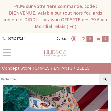
Fermer
-10% sur votre 1ere commande, code :
BIENVENUE, valable sur tout hors foulards
indien et DIDDL. Livraison OFFERTE dès 79 € via
FILTRES
Mondial relais ( Fr )
Tous
les
0678787234
Contact
0
0
produits
Accessoires
CASQUETTES
et
BONNETS
Concept Store FEMMES / ENFANTS / BEBES
Casquettes
HELLO
HOSSY
(11)
Bonnets
HELLO