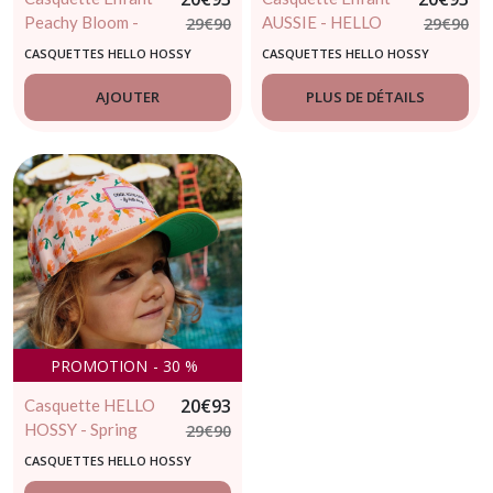
Peachy Bloom -
AUSSIE - HELLO
29
€
90
29
€
90
HELLO HOSSY
HOSSY - 2/5ans
CASQUETTES HELLO HOSSY
CASQUETTES HELLO HOSSY
AJOUTER
PLUS DE DÉTAILS
PROMOTION
-
30
%
20
€
93
Casquette HELLO
HOSSY - Spring
29
€
90
Time - Casquette
CASQUETTES HELLO HOSSY
enfant tendance