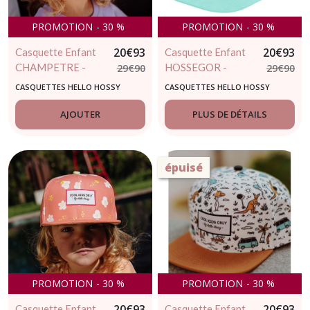
PROMOTION
-
30
%
PROMOTION
-
30
%
20
€
93
20
€
93
Casquette Enfant
Casquette Enfant
CHAMPETRE -
HOSSEGOR -
29
€
90
29
€
90
HELLO HOSSY
HELLO HOSSY
CASQUETTES HELLO HOSSY
CASQUETTES HELLO HOSSY
AJOUTER
PLUS DE DÉTAILS
épuisé
PROMOTION
-
30
%
PROMOTION
-
30
%
20
€
93
20
€
93
Casquette Enfant
Casquette Enfant