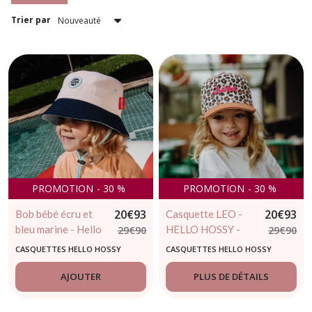
Trier par
PROMOTION
-
30
%
PROMOTION
-
30
%
20
€
93
20
€
93
Bob bébé écru et
Casquette LEO -
bleu marine - Hello
HELLO HOSSY -
29
€
90
29
€
90
Hossy – Mini Soap
Casquette
CASQUETTES HELLO HOSSY
CASQUETTES HELLO HOSSY
tendance bébé et
enfant
AJOUTER
PLUS DE DÉTAILS