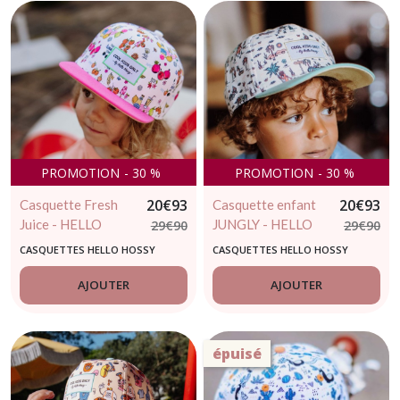
PROMOTION
-
30
%
PROMOTION
-
30
%
20
€
93
20
€
93
Casquette Fresh
Casquette enfant
Juice - HELLO
JUNGLY - HELLO
29
€
90
29
€
90
HOSSY - casquette
HOSSY - 2 / 5 ans
CASQUETTES HELLO HOSSY
CASQUETTES HELLO HOSSY
enfant tendance
AJOUTER
AJOUTER
épuisé