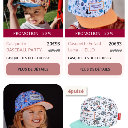
PROMOTION
-
30
%
PROMOTION
-
30
%
20
€
93
20
€
93
Casquette
Casquette Enfant
BASEBALL PARTY
Lama - HELLO
29
€
90
29
€
90
- HELLO HOSSY -
HOSSY
CASQUETTES HELLO HOSSY
CASQUETTES HELLO HOSSY
casquette enfant
tendance
PLUS DE DÉTAILS
PLUS DE DÉTAILS
épuisé