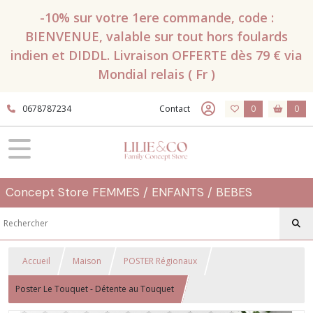
-10% sur votre 1ere commande, code :
BIENVENUE, valable sur tout hors foulards
indien et DIDDL. Livraison OFFERTE dès 79 € via
Mondial relais ( Fr )
0678787234
Contact
0
0
Concept Store FEMMES / ENFANTS / BEBES
Accueil
Maison
POSTER Régionaux
Poster Le Touquet - Détente au Touquet