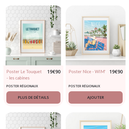
19
€
90
19
€
90
Poster Le Touquet
Poster Nice - WIM'
- les cabines
touquettoises -
POSTER RÉGIONAUX
POSTER RÉGIONAUX
WIM'
PLUS DE DÉTAILS
AJOUTER