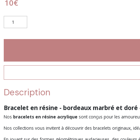
10
€
Description
Bracelet en résine - bordeaux marbré et doré 
Nos
bracelets en résine acrylique
sont conçus pour les amoureux d
Nos collections vous invitent à découvrir des bracelets originaux, 
En jouant sur des formes géométriques audacieuses, des couleurs écla