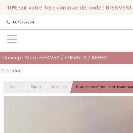
-10% sur votre 1ere commande, code : BIENVENUE, 
0678787234
Concept Store FEMMES / ENFANTS / BEBES
Accueil
Bijoux
Bracelets
Bracelet en résine - bordeaux ma