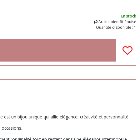
En stock
Article bientôt épuisé
Quantité disponible : 1
st un bijou unique qui allie élégance, créativité et personnalité.
s occasions.
ent l’originalité tout en restant dans une élégance intemporelle.