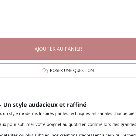
AJOUTER AU PANIER
POSER UNE QUESTION
- Un style audacieux et raffiné
u style moderne. Inspirés par les techniques artisanales chaque pièce e
idéaux pour sublimer votre poignet au quotidien comme lors des grande
tantes ou plus subtiles, nos créations s’adressent à ceux qui recherch