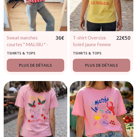
36
€
22
€
50
Sweat manches
T-shirt Oversize
courtes " MALIBU " -
Soleil jaune Femme
rayures
TSHIRTS & TOPS
TSHIRTS & TOPS
PLUS DE DÉTAILS
PLUS DE DÉTAILS