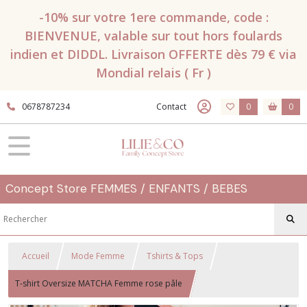
-10% sur votre 1ere commande, code :
BIENVENUE, valable sur tout hors foulards
indien et DIDDL. Livraison OFFERTE dès 79 € via
Mondial relais ( Fr )
0678787234
Contact
0
0
Concept Store FEMMES / ENFANTS / BEBES
Accueil
Mode Femme
Tshirts & Tops
T-shirt Oversize MATCHA Femme rose pâle