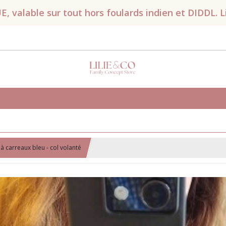
valable sur tout hors foulards indien et DIDDL. Liv
à carreaux bleu - col volanté