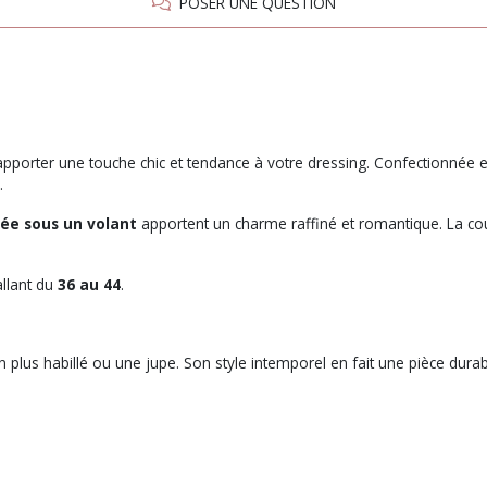
POSER UNE QUESTION
 apporter une touche chic et tendance à votre dressing. Confectionnée
.
ée sous un volant
apportent un charme raffiné et romantique. La co
allant du
36 au 44
.
on plus habillé ou une jupe. Son style intemporel en fait une pièce dura