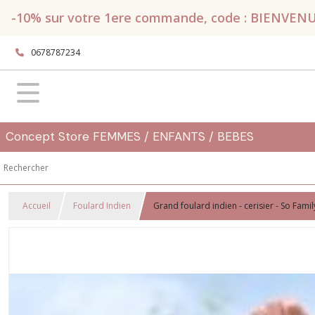
-10% sur votre 1ere commande, code : BIENVENUE, 
0678787234
Concept Store FEMMES / ENFANTS / BEBES
Accueil
Foulard Indien
Grand foulard indien - cerisier - So Famil