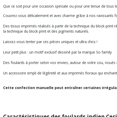
Que ce soit pour une occasion spéciale ou pour une tenue de tous les 
Couvrez-vous délicatement et avec charme grâce à nos ravissants f
Des tissus imprimés réalisés à partir de la technique du block-print ré
la technique du block print et des pigments naturels.
Laissez-vous tenter par ces pièces uniques et ultra chics !
Leur petit plus : un motif exclusif dessiné par la marque So family
Des foulards à porter selon vos envies, autour de votre cou, noués 
Un accessoire empli de légèreté et aux imprimés floraux qui enchante
Cette confection manuelle peut entraîner certaines irrégular
Caractéristiques des foulards indien Ceri