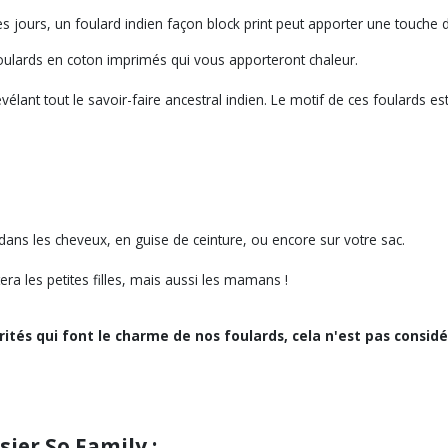
jours, un foulard indien façon block print peut apporter une touche d'o
oulards en coton imprimés qui vous apporteront chaleur.
vélant tout le savoir-faire ancestral indien. Le motif de ces foulards es
dans les cheveux, en guise de ceinture, ou encore sur votre sac.
ra les petites filles, mais aussi les mamans !
ités qui font le charme de nos foulards, cela n'est pas consid
sier So Family :