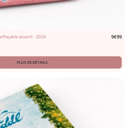
9
€
99
 effaçable assorti - 2026
PLUS DE DÉTAILS