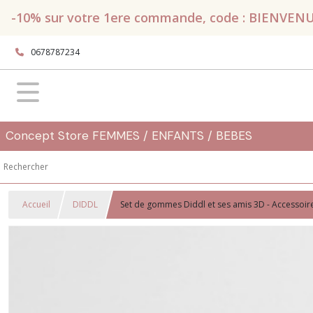
-10% sur votre 1ere commande, code : BIENVENUE, 
0678787234
Concept Store FEMMES / ENFANTS / BEBES
Accueil
DIDDL
Set de gommes Diddl et ses amis 3D - Accessoire