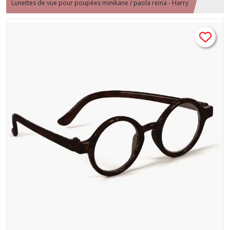
Lunettes de vue pour poupées minikane / paola reina - Harry