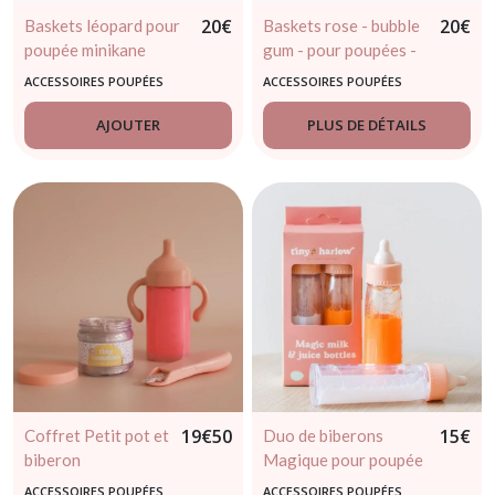
20
€
20
€
Baskets léopard pour
Baskets rose - bubble
poupée minikane
gum - pour poupées -
minikane
ACCESSOIRES POUPÉES
ACCESSOIRES POUPÉES
AJOUTER
PLUS DE DÉTAILS
19
€
50
15
€
Coffret Petit pot et
Duo de biberons
biberon
Magique pour poupée
anniversaire
– Tiny Harlow
ACCESSOIRES POUPÉES
ACCESSOIRES POUPÉES