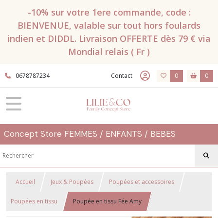
-10% sur votre 1ere commande, code :
BIENVENUE, valable sur tout hors foulards
indien et DIDDL. Livraison OFFERTE dès 79 € via
Mondial relais ( Fr )
0678787234
Contact
0
0
Concept Store FEMMES / ENFANTS / BEBES
Accueil
Jeux & Poupées
Poupées et accessoires
Poupées en tissu
Poupée en tissu Fée Amy