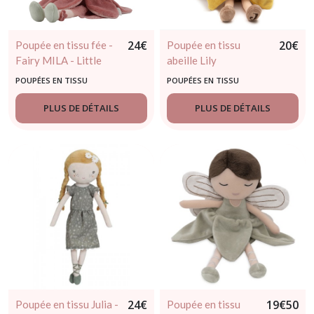
24
€
20
€
Poupée en tissu fée -
Poupée en tissu
Fairy MILA - Little
abeille Lily
dutch dès 12 mois
POUPÉES EN TISSU
POUPÉES EN TISSU
PLUS DE DÉTAILS
PLUS DE DÉTAILS
24
€
19
€
50
Poupée en tissu Julia -
Poupée en tissu