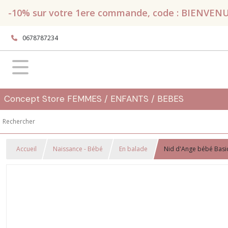
-10% sur votre 1ere commande, code : BIENVENUE, 
0678787234
Concept Store FEMMES / ENFANTS / BEBES
Accueil
Naissance - Bébé
En balade
Nid d'Ange bébé Basic K