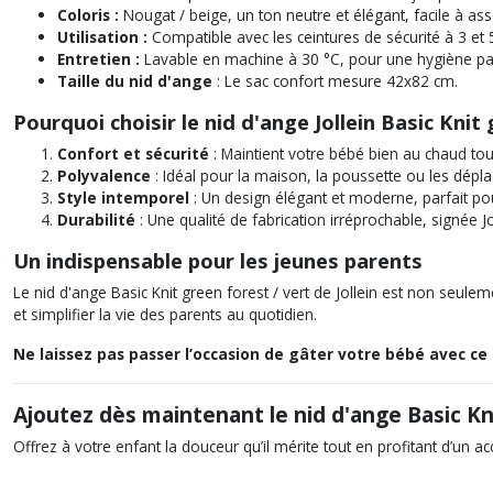
Coloris :
Nougat / beige, un ton neutre et élégant, facile à asso
Utilisation :
Compatible avec les ceintures de sécurité à 3 et 
Entretien :
Lavable en machine à 30 °C, pour une hygiène parfai
Taille du nid d'ange
: Le sac confort mesure 42x82 cm.
Pourquoi choisir le nid d'ange Jollein Basic Knit
Confort et sécurité
: Maintient votre bébé bien au chaud to
Polyvalence
: Idéal pour la maison, la poussette ou les dépl
Style intemporel
: Un design élégant et moderne, parfait pou
Durabilité
: Une qualité de fabrication irréprochable, signée Jo
Un indispensable pour les jeunes parents
Le nid d'ange
Basic Knit green forest / vert
de Jollein est non seulem
et simplifier la vie des parents au quotidien.
Ne laissez pas passer l’occasion de gâter votre bébé avec c
Ajoutez dès maintenant le nid d'ange Basic Knit
Offrez à votre enfant la douceur qu’il mérite tout en profitant d’un a