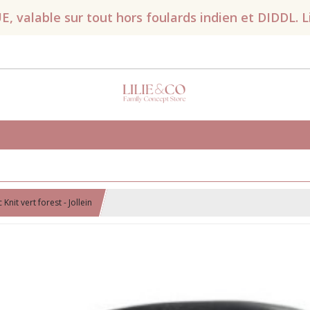
valable sur tout hors foulards indien et DIDDL. Liv
nit vert forest - Jollein