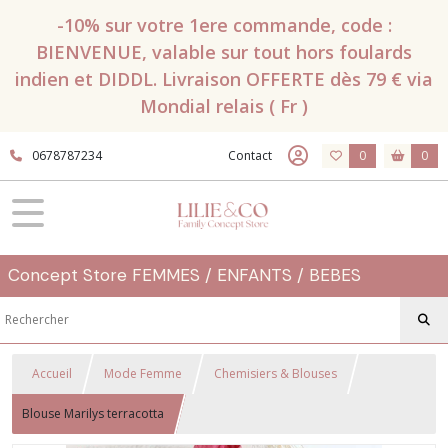
-10% sur votre 1ere commande, code :
BIENVENUE, valable sur tout hors foulards
indien et DIDDL. Livraison OFFERTE dès 79 € via
Mondial relais ( Fr )
0678787234
Contact
0
0
Concept Store FEMMES / ENFANTS / BEBES
Accueil
Mode Femme
Chemisiers & Blouses
Blouse Marilys terracotta