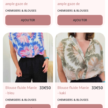
ample gaze de
ample gaze de
coton vert (36 au
coton blanc et
CHEMISIERS & BLOUSES
CHEMISIERS & BLOUSES
42)
fleurs roses (36 au
44)
AJOUTER
AJOUTER
33
€
50
33
€
50
Blouse fluide Manie
Blouse fluide Manie
- bleu
- kaki
CHEMISIERS & BLOUSES
CHEMISIERS & BLOUSES