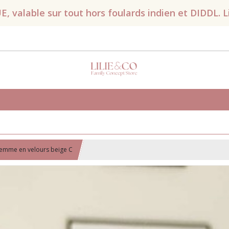
valable sur tout hors foulards indien et DIDDL. Liv
femme en velours beige C