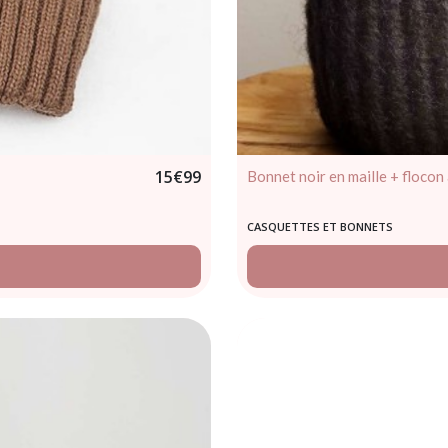
15
€
99
Bonnet noir en maille + floco
CASQUETTES ET BONNETS