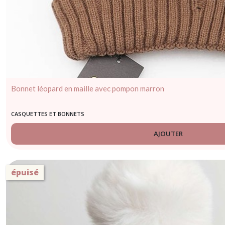
Bonnet léopard en maille avec pompon marron
CASQUETTES ET BONNETS
AJOUTER
épuisé