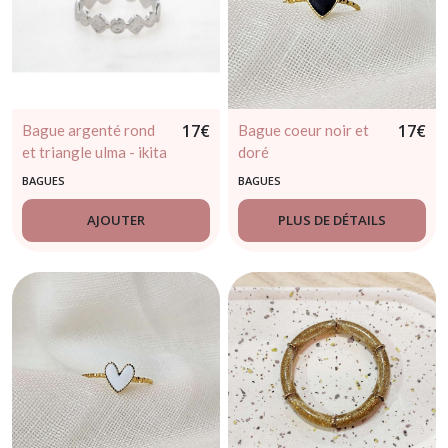
17
€
17
€
Bague argenté rond
Bague coeur noir et
et triangle ulma - ikita
doré
BAGUES
BAGUES
AJOUTER
PLUS DE DÉTAILS