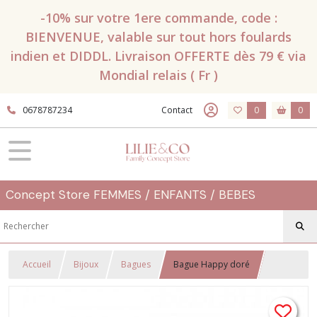
-10% sur votre 1ere commande, code :
BIENVENUE, valable sur tout hors foulards
indien et DIDDL. Livraison OFFERTE dès 79 € via
Mondial relais ( Fr )
0678787234
Contact
0
0
Concept Store FEMMES / ENFANTS / BEBES
Accueil
Bijoux
Bagues
Bague Happy doré