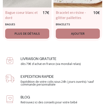
17
€
10
€
Bague coeur blanc et
Bracelet en résine -
doré
glitter paillettes
dorées
BAGUES
BRACELETS
PLUS DE DÉTAILS
AJOUTER
LIVRAISON GRATUITE
dès 79€ d'achat en france (via mondial relais)
EXPEDITION RAPIDE
Expédition de votre colis sous 24h ( jours ouvrés) / sauf
commande personnalisée
BLOG
Retrouvez ici des conseils pour votre bébé