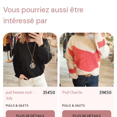
Vous pourriez aussi être
intéressé par
35
€
50
39
€
50
pull femme noir -
Pull Charlie
July
PULLS & GILETS
PULLS & GILETS
PLUS DE DÉTAILS
PLUS DE DÉTAILS