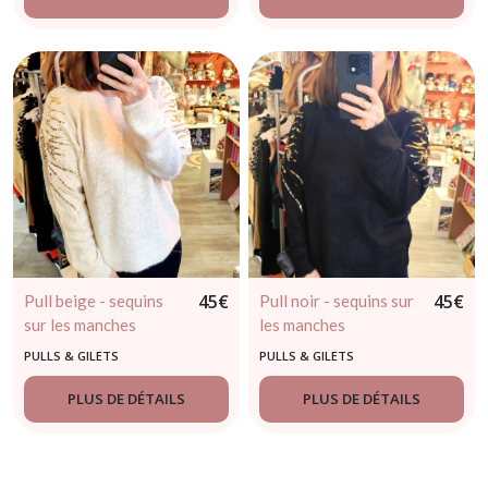
45
€
45
€
Pull beige - sequins
Pull noir - sequins sur
sur les manches
les manches
PULLS & GILETS
PULLS & GILETS
PLUS DE DÉTAILS
PLUS DE DÉTAILS