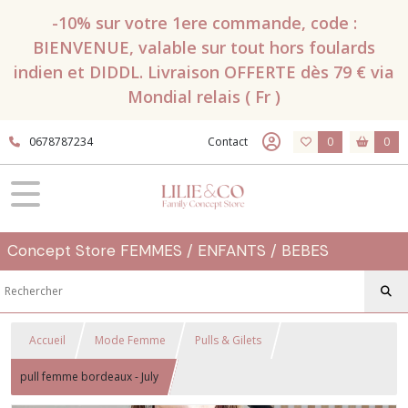
-10% sur votre 1ere commande, code :
BIENVENUE, valable sur tout hors foulards
indien et DIDDL. Livraison OFFERTE dès 79 € via
Mondial relais ( Fr )
0678787234
Contact
0
0
Concept Store FEMMES / ENFANTS / BEBES
Accueil
Mode Femme
Pulls & Gilets
pull femme bordeaux - July