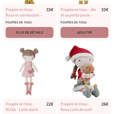
33
€
33
€
Poupée en tissu -
Poupée en tissu - Jim
Rosa et son mouton -
et sa petite poule -
Little dutch dès 12
Little dutch dès 12
POUPÉES EN TISSU
POUPÉES EN TISSU
mois
mois
PLUS DE DÉTAILS
AJOUTER
22
€
26
€
Poupée en tissu -
Poupée en tissu -
ROSA - Little dutch
Rosa Lutin de noël -