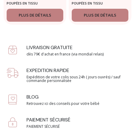
dès 12 mois
Little dutch dès 12
POUPÉES EN TISSU
POUPÉES EN TISSU
mois
PLUS DE DÉTAILS
PLUS DE DÉTAILS
LIVRAISON GRATUITE
dès 79€ d'achat en france (via mondial relais)
EXPEDITION RAPIDE
Expédition de votre colis sous 24h ( jours ouvrés) / sauf
commande personnalisée
BLOG
Retrouvez ici des conseils pour votre bébé
PAIEMENT SÉCURISÉ
PAIEMENT SÉCURISÉ