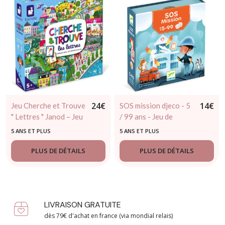
24
€
14
€
Jeu Cherche et Trouve
SOS mission djeco - 5
" Lettres " Janod – Jeu
/ 99 ans - Jeu de
éducatif dès 5 ans
stratégie
5 ANS ET PLUS
5 ANS ET PLUS
PLUS DE DÉTAILS
PLUS DE DÉTAILS
LIVRAISON GRATUITE
dès 79€ d'achat en france (via mondial relais)