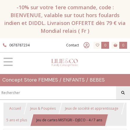
-10% sur votre 1ere commande, code :
BIENVENUE, valable sur tout hors foulards
indien et DIDDL. Livraison OFFERTE dès 79 € via
Mondial relais ( Fr )
0678787234
Contact
0
0
Concept Store FEMMES / ENFANTS / BEBES
Accueil
Jeux & Poupées
Jeux de société et apprentissage
5 ans et plus
Jeu de cartes MISTIGRI - DJECO - 4 / 7 ans