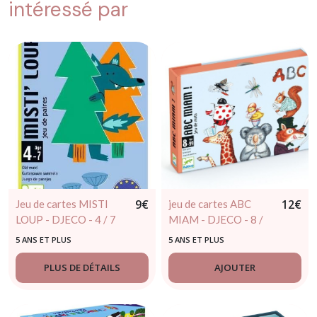
intéressé par
9
€
12
€
Jeu de cartes MISTI
jeu de cartes ABC
LOUP - DJECO - 4 / 7
MIAM - DJECO - 8 /
ans
99 ans
5 ANS ET PLUS
5 ANS ET PLUS
PLUS DE DÉTAILS
AJOUTER