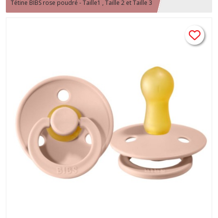
Tétine BIBS rose poudré - Taille1 , Taille 2 et Taille 3