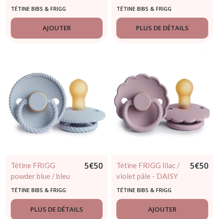
Taille 2
TÉTINE BIBS & FRIGG
TÉTINE BIBS & FRIGG
AJOUTER
PLUS DE DÉTAILS
5
€
50
5
€
50
Tétine FRIGG
Tétine FRIGG lilac /
powder blue / bleu
violet pâle - DAISY
clair - ROPE Taille 2
Taille 2
TÉTINE BIBS & FRIGG
TÉTINE BIBS & FRIGG
PLUS DE DÉTAILS
AJOUTER