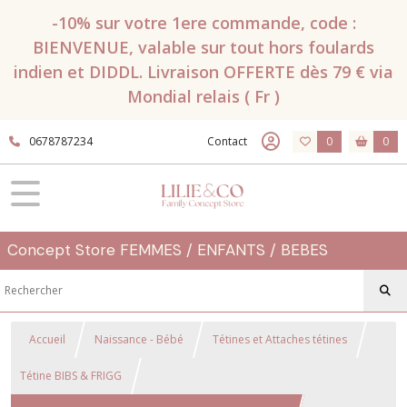
-10% sur votre 1ere commande, code :
BIENVENUE, valable sur tout hors foulards
indien et DIDDL. Livraison OFFERTE dès 79 € via
Mondial relais ( Fr )
0678787234
Contact
0
0
Concept Store FEMMES / ENFANTS / BEBES
Accueil
Naissance - Bébé
Tétines et Attaches tétines
Tétine BIBS & FRIGG