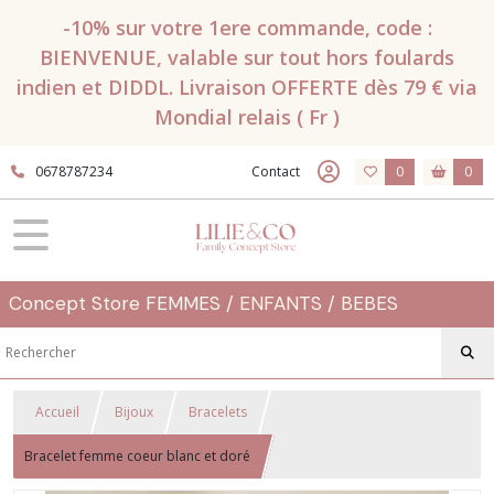
-10% sur votre 1ere commande, code :
BIENVENUE, valable sur tout hors foulards
indien et DIDDL. Livraison OFFERTE dès 79 € via
Mondial relais ( Fr )
0678787234
Contact
0
0
Concept Store FEMMES / ENFANTS / BEBES
Accueil
Bijoux
Bracelets
Bracelet femme coeur blanc et doré