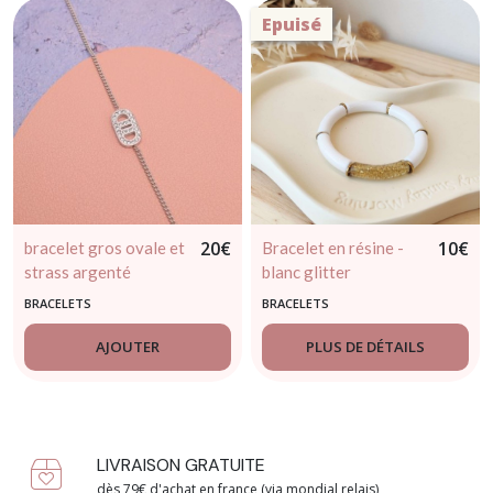
Epuisé
20
€
10
€
bracelet gros ovale et
Bracelet en résine -
strass argenté
blanc glitter
BRACELETS
BRACELETS
AJOUTER
PLUS DE DÉTAILS
LIVRAISON GRATUITE
dès 79€ d'achat en france (via mondial relais)