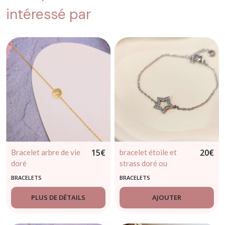
intéressé par
15
€
20
€
Bracelet arbre de vie
bracelet étoile et
doré
strass doré ou
argenté
BRACELETS
BRACELETS
PLUS DE DÉTAILS
AJOUTER