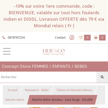
-10% sur votre 1ere commande, code :
BIENVENUE, valable sur tout hors foulards
indien et DIDDL. Livraison OFFERTE dès 79 € via
Mondial relais ( Fr )
0678787234
Contact
0
0
Concept Store FEMMES / ENFANTS / BEBES
Accueil
Naissance - Bébé
Tétines et Attaches tétines
Attache tétine
Attache tétine doudou - Lune beige - JOLLEIN