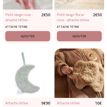
2
€
50
2
€
50
Petit lange rose -
Petit lange floral
attache tétine -
rose - attache tétine
Jollein
- Jollein
ATTACHE TÉTINE
ATTACHE TÉTINE
AJOUTER
AJOUTER
9
€
90
10
€
Attache tétine
Attache tétine