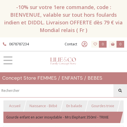
-10% sur votre 1ere commande, code :
BIENVENUE, valable sur tout hors foulards
indien et DIDDL. Livraison OFFERTE dès 79 € via
Mondial relais ( Fr )
0678787234
Contact
0
0
Concept Store FEMMES / ENFANTS / BEBES
Accueil
Naissance - Bébé
En balade
Gourdes trixie
Gourde enfant en acier inoxydable - Mrs Elephant 350ml - TRIXIE