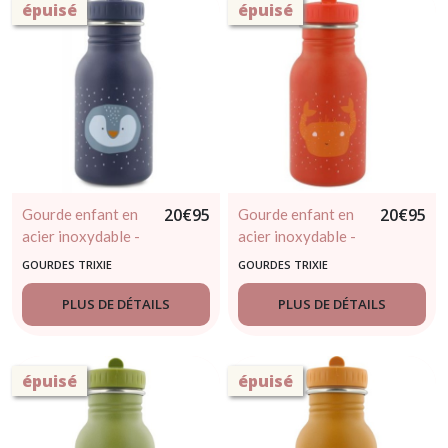
épuisé
épuisé
20
€
95
20
€
95
Gourde enfant en
Gourde enfant en
acier inoxydable -
acier inoxydable -
Mr Pingouin 350ml
Mrs Crabe 350ml -
GOURDES TRIXIE
GOURDES TRIXIE
- TRIXIE BABY
TRIXIE BABY
PLUS DE DÉTAILS
PLUS DE DÉTAILS
épuisé
épuisé