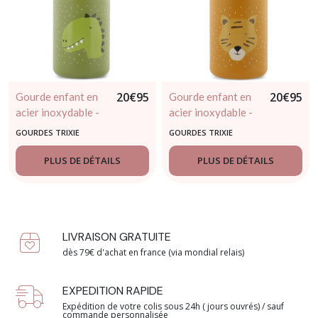
20
€
95
20
€
95
Gourde enfant en
Gourde enfant en
acier inoxydable -
acier inoxydable -
Mr Dino 350ml -
Mr Tigre 350ml -
GOURDES TRIXIE
GOURDES TRIXIE
TRIXIE BABY
TRIXIE BABY
PLUS DE DÉTAILS
PLUS DE DÉTAILS
LIVRAISON GRATUITE
dès 79€ d'achat en france (via mondial relais)
EXPEDITION RAPIDE
Expédition de votre colis sous 24h ( jours ouvrés) / sauf
commande personnalisée