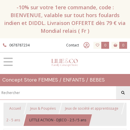
-10% sur votre 1ere commande, code :
BIENVENUE, valable sur tout hors foulards
indien et DIDDL. Livraison OFFERTE dès 79 € via
Mondial relais ( Fr )
0678787234
Contact
0
0
Concept Store FEMMES / ENFANTS / BEBES
Accueil
Jeux & Poupées
Jeux de société et apprentissage
2 - 5 ans
LITTLE ACTION - DJECO - 2.5 / 5 ans