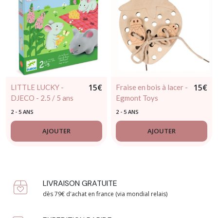
15
€
15
€
LITTLE LUCKY -
Fraise en bois à lacer -
DJECO - 2.5 / 5 ans
Egmont Toys
2 - 5 ANS
2 - 5 ANS
AJOUTER
AJOUTER
LIVRAISON GRATUITE
dès 79€ d'achat en france (via mondial relais)