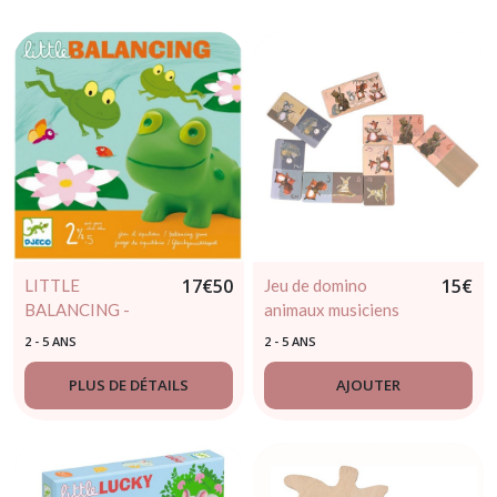
17
€
50
15
€
LITTLE
Jeu de domino
BALANCING -
animaux musiciens
DJECO - 2.5/5ans
2 - 5 ANS
2 - 5 ANS
PLUS DE DÉTAILS
AJOUTER